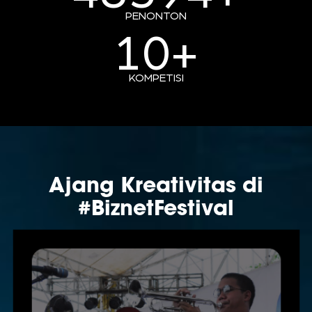
PENONTON
10+
KOMPETISI
Ajang Kreativitas
di
#BiznetFestival