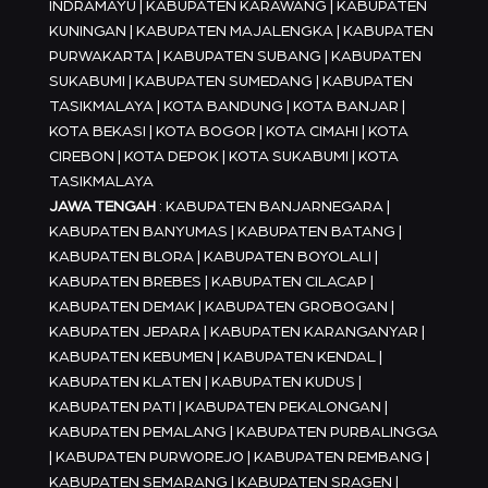
INDRAMAYU | KABUPATEN KARAWANG | KABUPATEN
KUNINGAN | KABUPATEN MAJALENGKA | KABUPATEN
PURWAKARTA | KABUPATEN SUBANG | KABUPATEN
SUKABUMI | KABUPATEN SUMEDANG | KABUPATEN
TASIKMALAYA | KOTA BANDUNG | KOTA BANJAR |
KOTA BEKASI | KOTA BOGOR | KOTA CIMAHI | KOTA
CIREBON | KOTA DEPOK | KOTA SUKABUMI | KOTA
TASIKMALAYA
JAWA TENGAH
: KABUPATEN BANJARNEGARA |
KABUPATEN BANYUMAS | KABUPATEN BATANG |
KABUPATEN BLORA | KABUPATEN BOYOLALI |
KABUPATEN BREBES | KABUPATEN CILACAP |
KABUPATEN DEMAK | KABUPATEN GROBOGAN |
KABUPATEN JEPARA | KABUPATEN KARANGANYAR |
KABUPATEN KEBUMEN | KABUPATEN KENDAL |
KABUPATEN KLATEN | KABUPATEN KUDUS |
KABUPATEN PATI | KABUPATEN PEKALONGAN |
KABUPATEN PEMALANG | KABUPATEN PURBALINGGA
| KABUPATEN PURWOREJO | KABUPATEN REMBANG |
KABUPATEN SEMARANG | KABUPATEN SRAGEN |