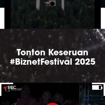
Video
Video
Player
Player
Tonton Keseruan
#BiznetFestival 2025
REC