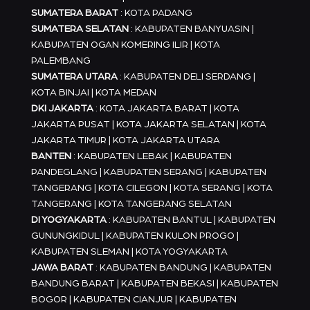
SUMATERA BARAT
: KOTA PADANG
SUMATERA SELATAN
: KABUPATEN BANYUASIN |
KABUPATEN OGAN KOMERING ILIR | KOTA
PALEMBANG
SUMATERA UTARA
: KABUPATEN DELI SERDANG |
KOTA BINJAI | KOTA MEDAN
DKI JAKARTA
: KOTA JAKARTA BARAT | KOTA
JAKARTA PUSAT | KOTA JAKARTA SELATAN | KOTA
JAKARTA TIMUR | KOTA JAKARTA UTARA
BANTEN
: KABUPATEN LEBAK | KABUPATEN
PANDEGLANG | KABUPATEN SERANG | KABUPATEN
TANGERANG | KOTA CILEGON | KOTA SERANG | KOTA
TANGERANG | KOTA TANGERANG SELATAN
DI YOGYAKARTA
: KABUPATEN BANTUL | KABUPATEN
GUNUNGKIDUL | KABUPATEN KULON PROGO |
KABUPATEN SLEMAN | KOTA YOGYAKARTA
JAWA BARAT
: KABUPATEN BANDUNG | KABUPATEN
BANDUNG BARAT | KABUPATEN BEKASI | KABUPATEN
BOGOR | KABUPATEN CIANJUR | KABUPATEN