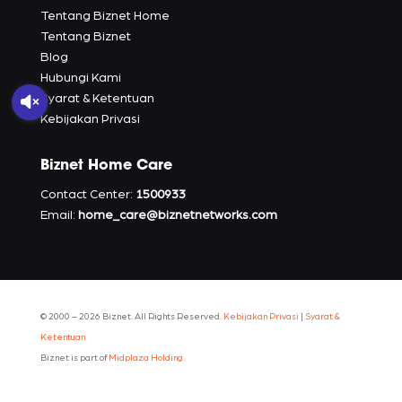
Tentang Biznet Home
Tentang Biznet
Blog
Hubungi Kami
Syarat & Ketentuan
Kebijakan Privasi
Biznet Home Care
Contact Center:
1500933
Email:
home_care@biznetnetworks.com
© 2000 –
2026
Biznet. All Rights Reserved.
Kebijakan Privasi
|
Syarat &
Ketentuan
Biznet is part of
Midplaza Holding.