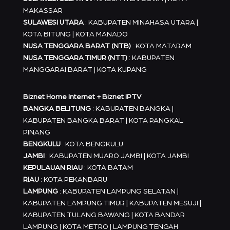
MAKASSAR
SULAWESI UTARA
: KABUPATEN MINAHASA UTARA |
KOTA BITUNG | KOTA MANADO
NUSA TENGGARA BARAT (NTB)
: KOTA MATARAM
NUSA TENGGARA TIMUR (NTT)
: KABUPATEN
MANGGARAI BARAT | KOTA KUPANG
Biznet Home Internet + Biznet IPTV
BANGKA BELITUNG
: KABUPATEN BANGKA |
KABUPATEN BANGKA BARAT | KOTA PANGKAL
PINANG
BENGKULU
: KOTA BENGKULU
JAMBI
: KABUPATEN MUARO JAMBI | KOTA JAMBI
KEPULAUAN RIAU
: KOTA BATAM
RIAU
: KOTA PEKANBARU
LAMPUNG
: KABUPATEN LAMPUNG SELATAN |
KABUPATEN LAMPUNG TIMUR | KABUPATEN MESUJI |
KABUPATEN TULANG BAWANG | KOTA BANDAR
LAMPUNG | KOTA METRO | LAMPUNG TENGAH