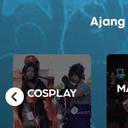
Ajang 