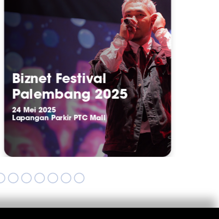
Biznet Festival
B
Palembang 2025
M
24 Mei 2025
20
Lapangan Parkir PTC Mall
La