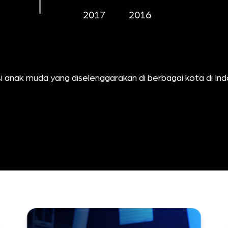
2017
2016
i anak muda yang diselenggarakan di berbagai kota di I