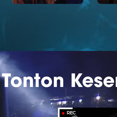
Video
Player
Tonton Kese
REC