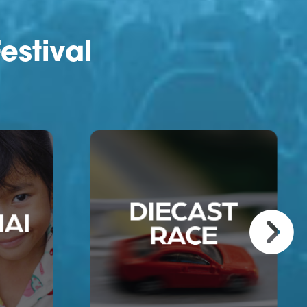
estival