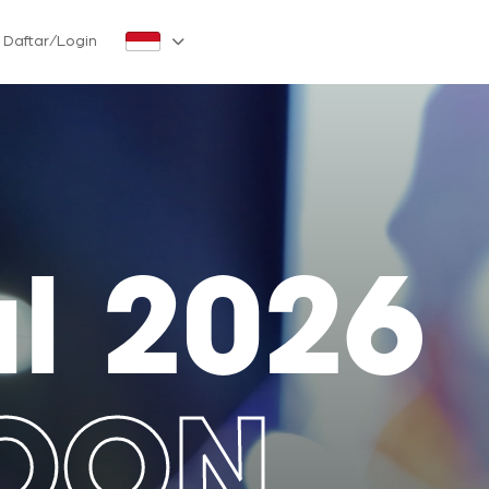
Daftar/Login
top
new casinos not on gamstop
al 2026
OON