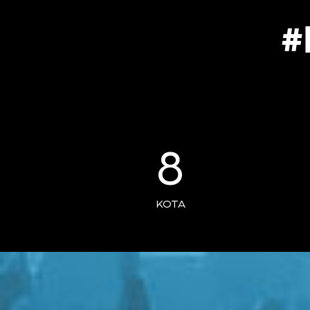
#
8
KOTA