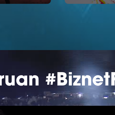
ruan #BiznetF