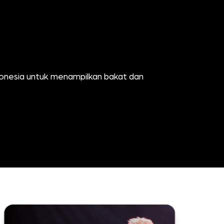
ndonesia untuk menampilkan bakat dan