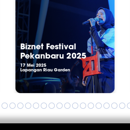
Biznet Festival
Pekanbaru 2025
17 Mei 2025
Lapangan Riau Garden