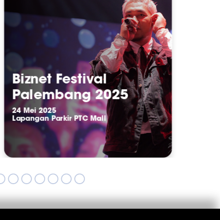
Biznet Festival
B
Palembang 2025
M
24 Mei 2025
20
Lapangan Parkir PTC Mall
La