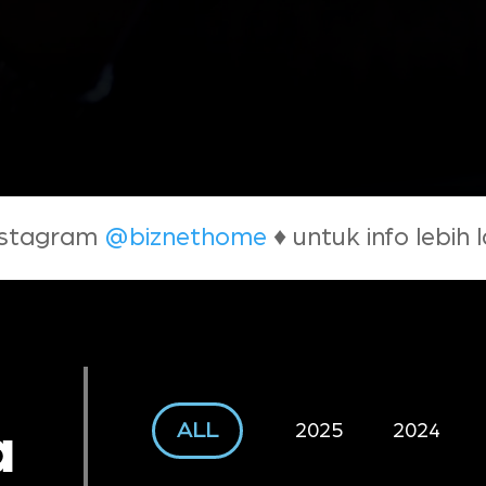
ai Jumpa di Kota
a
ALL
2025
2024