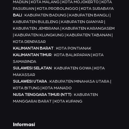
MADIUN | KOTA MALANG | KOTA MOJOKERTO | KOTA
PASURUAN | KOTA PROBOLINGGO | KOTA SURABAYA
BALI
: KABUPATEN BADUNG | KABUPATEN BANGLI |
KABUPATEN BULELENG | KABUPATEN GIANYAR |
KABUPATEN JEMBRANA | KABUPATEN KARANGASEM
| KABUPATEN KLUNGKUNG | KABUPATEN TABANAN |
KOTA DENPASAR
KALIMANTAN BARAT
: KOTA PONTIANAK
KALIMANTAN TIMUR
: KOTA BALIKPAPAN | KOTA
SAMARINDA
SULAWESI SELATAN
: KABUPATEN GOWA | KOTA
MAKASSAR
SULAWESI UTARA
: KABUPATEN MINAHASA UTARA |
KOTA BITUNG | KOTA MANADO
NUSA TENGGARA TIMUR (NTT)
: KABUPATEN
MANGGARAI BARAT | KOTA KUPANG
Informasi