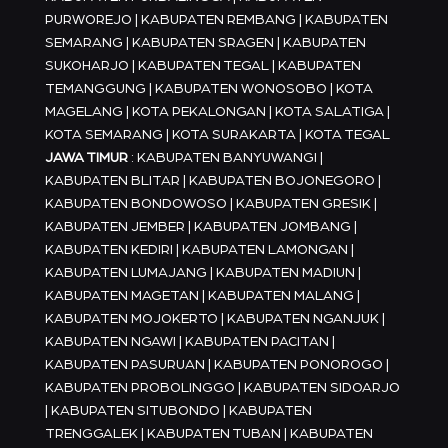
PURWOREJO | KABUPATEN REMBANG | KABUPATEN
SEMARANG | KABUPATEN SRAGEN | KABUPATEN
SUKOHARJO | KABUPATEN TEGAL | KABUPATEN
TEMANGGUNG | KABUPATEN WONOSOBO | KOTA
MAGELANG | KOTA PEKALONGAN | KOTA SALATIGA |
KOTA SEMARANG | KOTA SURAKARTA | KOTA TEGAL
JAWA TIMUR
: KABUPATEN BANYUWANGI |
KABUPATEN BLITAR | KABUPATEN BOJONEGORO |
KABUPATEN BONDOWOSO | KABUPATEN GRESIK |
KABUPATEN JEMBER | KABUPATEN JOMBANG |
KABUPATEN KEDIRI | KABUPATEN LAMONGAN |
KABUPATEN LUMAJANG | KABUPATEN MADIUN |
KABUPATEN MAGETAN | KABUPATEN MALANG |
KABUPATEN MOJOKERTO | KABUPATEN NGANJUK |
KABUPATEN NGAWI | KABUPATEN PACITAN |
KABUPATEN PASURUAN | KABUPATEN PONOROGO |
KABUPATEN PROBOLINGGO | KABUPATEN SIDOARJO
| KABUPATEN SITUBONDO | KABUPATEN
TRENGGALEK | KABUPATEN TUBAN | KABUPATEN