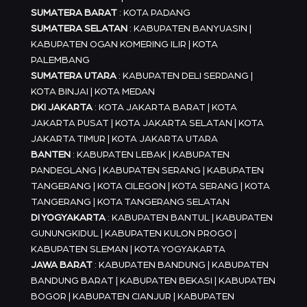
SUMATERA BARAT
: KOTA PADANG
SUMATERA SELATAN
: KABUPATEN BANYUASIN |
KABUPATEN OGAN KOMERING ILIR | KOTA
PALEMBANG
SUMATERA UTARA
: KABUPATEN DELI SERDANG |
KOTA BINJAI | KOTA MEDAN
DKI JAKARTA
: KOTA JAKARTA BARAT | KOTA
JAKARTA PUSAT | KOTA JAKARTA SELATAN | KOTA
JAKARTA TIMUR | KOTA JAKARTA UTARA
BANTEN
: KABUPATEN LEBAK | KABUPATEN
PANDEGLANG | KABUPATEN SERANG | KABUPATEN
TANGERANG | KOTA CILEGON | KOTA SERANG | KOTA
TANGERANG | KOTA TANGERANG SELATAN
DI YOGYAKARTA
: KABUPATEN BANTUL | KABUPATEN
GUNUNGKIDUL | KABUPATEN KULON PROGO |
KABUPATEN SLEMAN | KOTA YOGYAKARTA
JAWA BARAT
: KABUPATEN BANDUNG | KABUPATEN
BANDUNG BARAT | KABUPATEN BEKASI | KABUPATEN
BOGOR | KABUPATEN CIANJUR | KABUPATEN