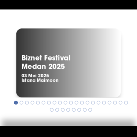
Biznet Festival
Medan 2025
03 Mei 2025
Istana Maimoon