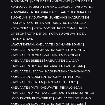
INDRAMAYU | KABUPATEN KARAWANG | KABUPATEN
KUNINGAN | KABUPATEN MAJALENGKA | KABUPATEN
PURWAKARTA | KABUPATEN SUBANG | KABUPATEN
SUKABUMI | KABUPATEN SUMEDANG | KABUPATEN
TASIKMALAYA | KOTA BANDUNG | KOTA BANJAR |
KOTA BEKASI | KOTA BOGOR | KOTA CIMAHI | KOTA
CIREBON | KOTA DEPOK | KOTA SUKABUMI | KOTA
TASIKMALAYA
JAWA TENGAH
: KABUPATEN BANJARNEGARA |
KABUPATEN BANYUMAS | KABUPATEN BATANG |
KABUPATEN BLORA | KABUPATEN BOYOLALI |
KABUPATEN BREBES | KABUPATEN CILACAP |
KABUPATEN DEMAK | KABUPATEN GROBOGAN |
KABUPATEN JEPARA | KABUPATEN KARANGANYAR |
KABUPATEN KEBUMEN | KABUPATEN KENDAL |
KABUPATEN KLATEN | KABUPATEN KUDUS |
KABUPATEN PATI | KABUPATEN PEKALONGAN |
KABUPATEN PEMALANG | KABUPATEN PURBALINGGA
| KABUPATEN PURWOREJO | KABUPATEN REMBANG |
KABUPATEN SEMARANG | KABUPATEN SRAGEN |