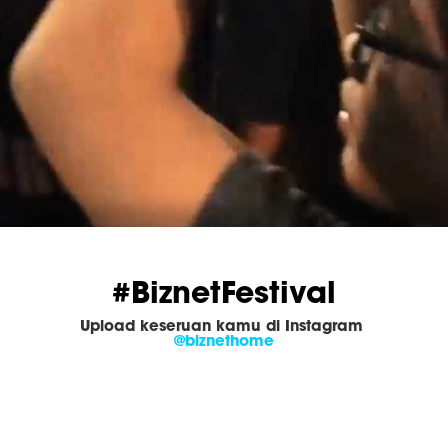
#BiznetFestival
Upload keseruan kamu di 
Instagram
@biznethome