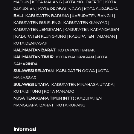
MADIUN | KOTA MALANG | KOTA MOJOKERTO | KOTA
PASURUAN | KOTA PROBOLINGGO | KOTA SURABAYA
BALI
: KABUPATEN BADUNG | KABUPATEN BANGLI |
KABUPATEN BULELENG | KABUPATEN GIANYAR |
KABUPATEN JEMBRANA | KABUPATEN KARANGASEM
| KABUPATEN KLUNGKUNG | KABUPATEN TABANAN |
KOTA DENPASAR
KALIMANTAN BARAT
: KOTA PONTIANAK
KALIMANTAN TIMUR
: KOTA BALIKPAPAN | KOTA
SAMARINDA
SULAWESI SELATAN
: KABUPATEN GOWA | KOTA
MAKASSAR
SULAWESI UTARA
: KABUPATEN MINAHASA UTARA |
KOTA BITUNG | KOTA MANADO
NUSA TENGGARA TIMUR (NTT)
: KABUPATEN
MANGGARAI BARAT | KOTA KUPANG
Informasi