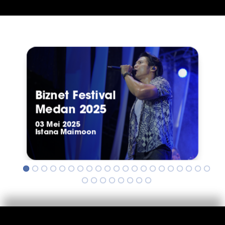
Biznet Festival
Medan 2025
03 Mei 2025
Istana Maimoon