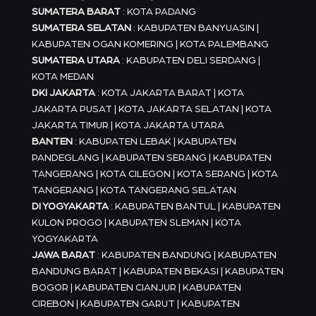
SUMATERA BARAT
: KOTA PADANG
SUMATERA SELATAN
: KABUPATEN BANYUASIN |
KABUPATEN OGAN KOMERING | KOTA PALEMBANG
SUMATERA UTARA
: KABUPATEN DELI SERDANG |
KOTA MEDAN
DKI JAKARTA
: KOTA JAKARTA BARAT | KOTA
JAKARTA PUSAT | KOTA JAKARTA SELATAN | KOTA
JAKARTA TIMUR | KOTA JAKARTA UTARA
BANTEN
: KABUPATEN LEBAK | KABUPATEN
PANDEGLANG | KABUPATEN SERANG | KABUPATEN
TANGERANG | KOTA CILEGON | KOTA SERANG | KOTA
TANGERANG | KOTA TANGERANG SELATAN
DI YOGYAKARTA
: KABUPATEN BANTUL | KABUPATEN
KULON PROGO | KABUPATEN SLEMAN | KOTA
YOGYAKARTA
JAWA BARAT
: KABUPATEN BANDUNG | KABUPATEN
BANDUNG BARAT | KABUPATEN BEKASI | KABUPATEN
BOGOR | KABUPATEN CIANJUR | KABUPATEN
CIREBON | KABUPATEN GARUT | KABUPATEN