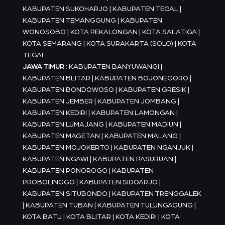
KABUPATEN SUKOHARJO | KABUPATEN TEGAL |
KABUPATEN TEMANGGUNG | KABUPATEN
WONOSOBO | KOTA PEKALONGAN | KOTA SALATIGA |
KOTA SEMARANG | KOTA SURAKARTA (SOLO) | KOTA
TEGAL
JAWA TIMUR
: KABUPATEN BANYUWANGI |
KABUPATEN BLITAR | KABUPATEN BOJONEGORO |
KABUPATEN BONDOWOSO | KABUPATEN GRESIK |
KABUPATEN JEMBER | KABUPATEN JOMBANG |
KABUPATEN KEDIRI | KABUPATEN LAMONGAN |
KABUPATEN LUMAJANG | KABUPATEN MADIUN |
KABUPATEN MAGETAN | KABUPATEN MALANG |
KABUPATEN MOJOKERTO | KABUPATEN NGANJUK |
KABUPATEN NGAWI | KABUPATEN PASURUAN |
KABUPATEN PONOROGO | KABUPATEN
PROBOLINGGO | KABUPATEN SIDOARJO |
KABUPATEN SITUBONDO | KABUPATEN TRENGGALEK
| KABUPATEN TUBAN | KABUPATEN TULUNGAGUNG |
KOTA BATU | KOTA BLITAR | KOTA KEDIRI | KOTA