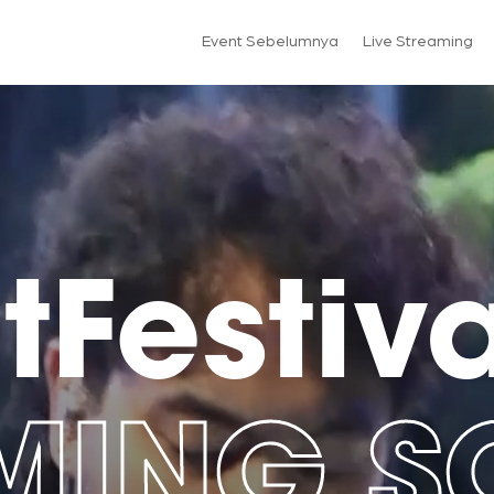
Event Sebelumnya
Live Streaming
obile
instant withdrawal casinos uk
paysafecard casinos not on gams
tFestiv
MING S