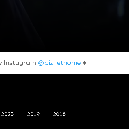
♦ untuk info lebih
 Anda
2023
2019
2018