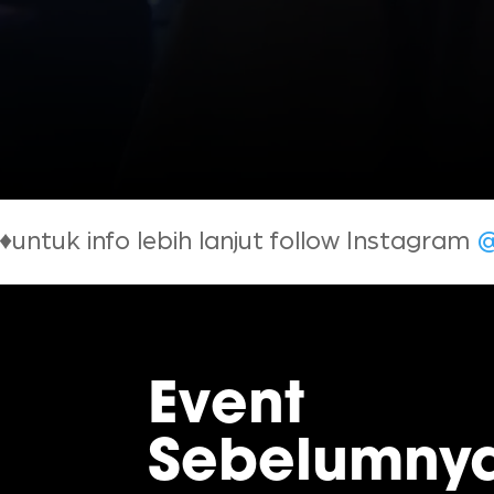
Samp
Event
Sebelumny