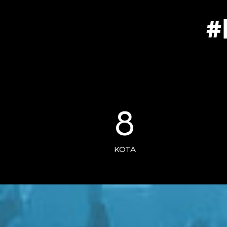
#
8
KOTA