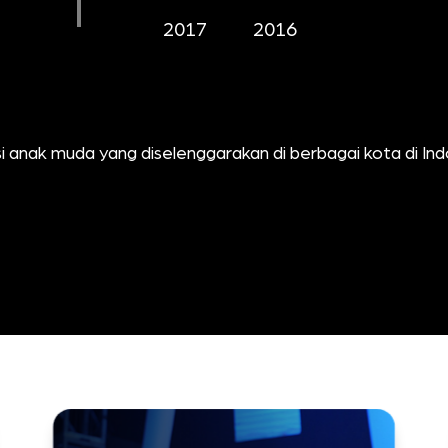
2017
2016
i anak muda yang diselenggarakan di berbagai kota di I