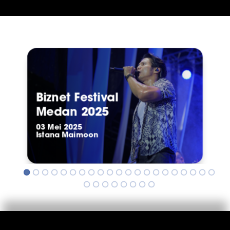
Biznet Festival
Medan 2025
03 Mei 2025
Istana Maimoon