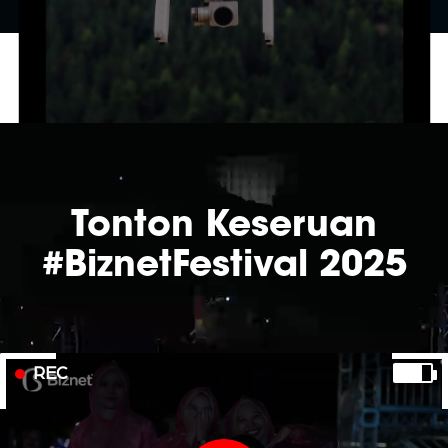
Video
Video
Player
Player
Tonton Keseruan
#BiznetFestival 2025
REC