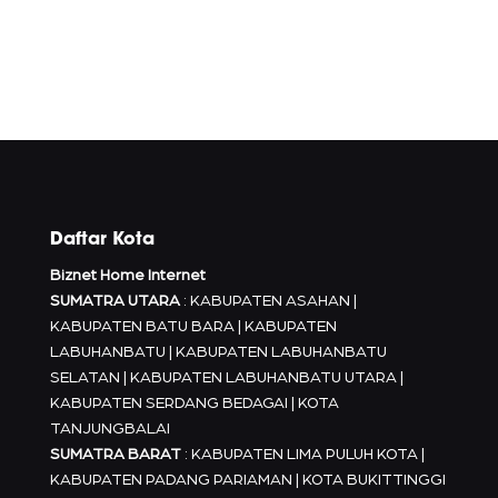
not on gamstop
european casinos
interac casinos
bitcoin casinos
instant withdrawal
casino
Daftar Kota
Biznet Home Internet
SUMATRA UTARA
: KABUPATEN ASAHAN |
KABUPATEN BATU BARA | KABUPATEN
LABUHANBATU | KABUPATEN LABUHANBATU
SELATAN | KABUPATEN LABUHANBATU UTARA |
KABUPATEN SERDANG BEDAGAI | KOTA
TANJUNGBALAI
SUMATRA BARAT
: KABUPATEN LIMA PULUH KOTA |
KABUPATEN PADANG PARIAMAN | KOTA BUKITTINGGI