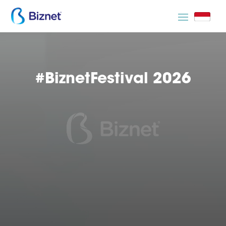
Video
Video
Video
casinos that accept credit cards
best no kyc casinos
casino pay by
Player
Player
Player
mobile
instant withdrawal casinos uk
paysafecard casinos not on
gamstop
new casinos not on gamstop
#BiznetFestival 2026
COMING SOON