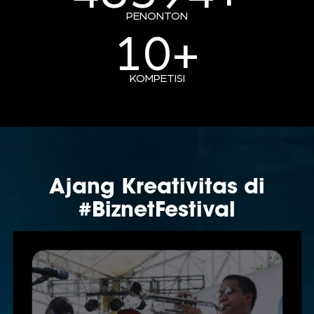
PENONTON
10+
KOMPETISI
Ajang Kreativitas
di
#BiznetFestival