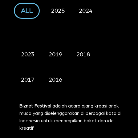
ALL
2025
2024
2023
2019
2018
2017
2016
Biznet Festival
adalah acara ajang kreasi anak
muda yang diselenggarakan di berbagai kota di
Indonesia untuk menampilkan bakat dan ide
kreatif.