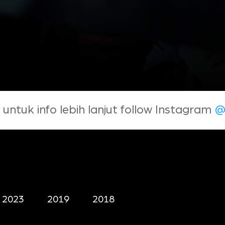
 Anda
2023
2019
2018