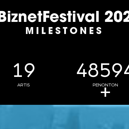
BiznetFestival 20
MILESTONES
19
4859
+
ARTIS
PENONTON