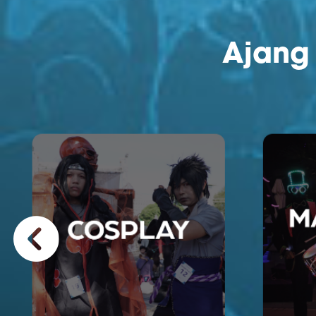
Ajang 