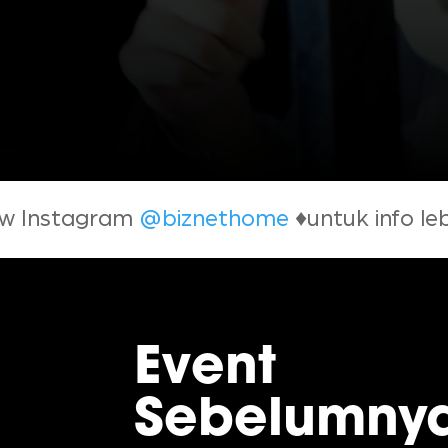
 lebih lanjut follow Instagram
@biznetho
Samp
Event
Sebelumny