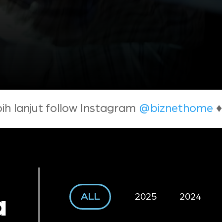
me
♦
ai Jumpa di Kota
a
ALL
2025
2024