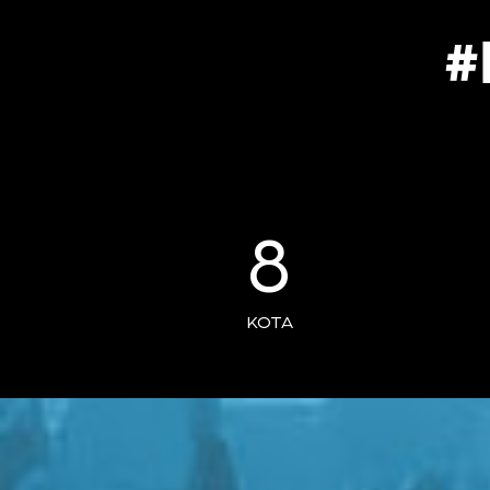
#
8
KOTA