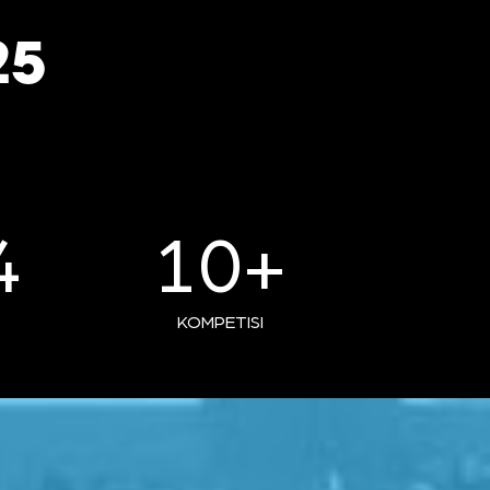
25
4
10+
KOMPETISI