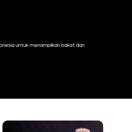
ndonesia untuk menampilkan bakat dan