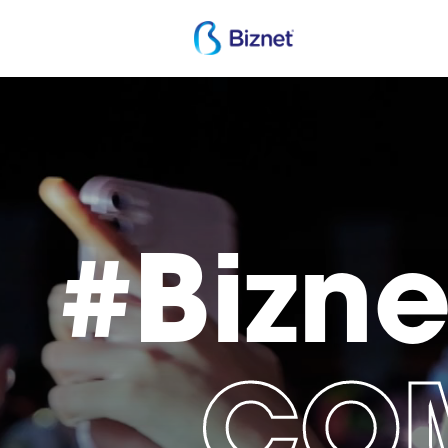
Video
casinos that accept credit cards
best no kyc casinos
casino pay by m
Player
#Bizne
CO