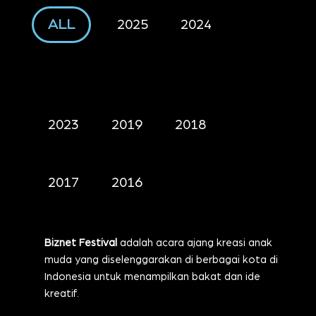
ALL
2025
2024
2023
2019
2018
2017
2016
Biznet Festival
adalah acara ajang kreasi anak
muda yang diselenggarakan di berbagai kota di
Indonesia untuk menampilkan bakat dan ide
kreatif.