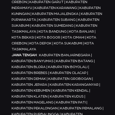
CIREBON | KABUPATEN GARUT | KABUPATEN
INDRAMAYU | KABUPATEN KARAWANG | KABUPATEN
KUNINGAN | KABUPATEN MAJALENGKA | KABUPATEN
PURWAKARTA | KABUPATEN SUBANG | KABUPATEN
SUKABUMI | KABUPATEN SUMEDANG | KABUPATEN
TASIKMALAYA | KOTA BANDUNG | KOTA BANJAR |
KOTA BEKASI | KOTA BOGOR | KOTA CIMAHI | KOTA
CIREBON | KOTA DEPOK | KOTA SUKABUMI | KOTA
TASIKMALAYA
JAWA TENGAH
: KABUPATEN BANJARNEGARA |
KABUPATEN BANYUMAS | KABUPATEN BATANG |
KABUPATEN BLORA | KABUPATEN BOYOLALI |
KABUPATEN BREBES | KABUPATEN CILACAP |
KABUPATEN DEMAK | KABUPATEN GROBOGAN |
KABUPATEN JEPARA | KABUPATEN KARANGANYAR |
KABUPATEN KEBUMEN | KABUPATEN KENDAL |
KABUPATEN KLATEN | KABUPATEN KUDUS |
KABUPATEN MAGELANG | KABUPATEN PATI |
KABUPATEN PEKALONGAN | KABUPATEN PEMALANG |
KABUPATEN PURBALINGGA | KABUPATEN