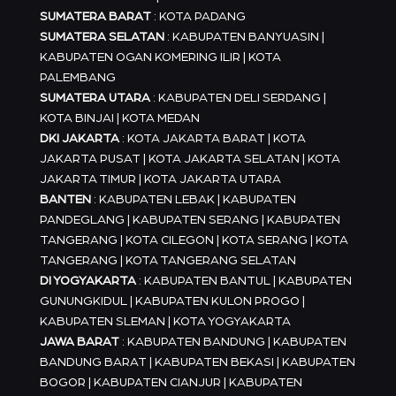
SUMATERA BARAT
: KOTA PADANG
SUMATERA SELATAN
: KABUPATEN BANYUASIN |
KABUPATEN OGAN KOMERING ILIR | KOTA
PALEMBANG
SUMATERA UTARA
: KABUPATEN DELI SERDANG |
KOTA BINJAI | KOTA MEDAN
DKI JAKARTA
: KOTA JAKARTA BARAT | KOTA
JAKARTA PUSAT | KOTA JAKARTA SELATAN | KOTA
JAKARTA TIMUR | KOTA JAKARTA UTARA
BANTEN
: KABUPATEN LEBAK | KABUPATEN
PANDEGLANG | KABUPATEN SERANG | KABUPATEN
TANGERANG | KOTA CILEGON | KOTA SERANG | KOTA
TANGERANG | KOTA TANGERANG SELATAN
DI YOGYAKARTA
: KABUPATEN BANTUL | KABUPATEN
GUNUNGKIDUL | KABUPATEN KULON PROGO |
KABUPATEN SLEMAN | KOTA YOGYAKARTA
JAWA BARAT
: KABUPATEN BANDUNG | KABUPATEN
BANDUNG BARAT | KABUPATEN BEKASI | KABUPATEN
BOGOR | KABUPATEN CIANJUR | KABUPATEN