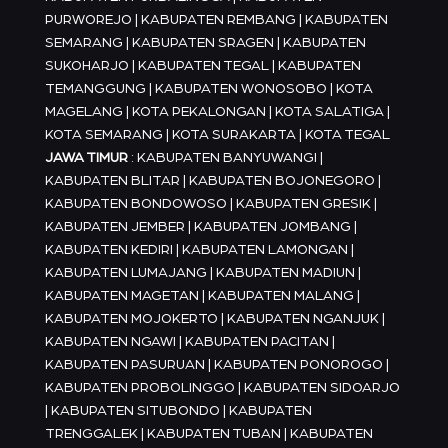
PURWOREJO | KABUPATEN REMBANG | KABUPATEN
SEMARANG | KABUPATEN SRAGEN | KABUPATEN
SUKOHARJO | KABUPATEN TEGAL | KABUPATEN
TEMANGGUNG | KABUPATEN WONOSOBO | KOTA
MAGELANG | KOTA PEKALONGAN | KOTA SALATIGA |
KOTA SEMARANG | KOTA SURAKARTA | KOTA TEGAL
JAWA TIMUR
: KABUPATEN BANYUWANGI |
KABUPATEN BLITAR | KABUPATEN BOJONEGORO |
KABUPATEN BONDOWOSO | KABUPATEN GRESIK |
KABUPATEN JEMBER | KABUPATEN JOMBANG |
KABUPATEN KEDIRI | KABUPATEN LAMONGAN |
KABUPATEN LUMAJANG | KABUPATEN MADIUN |
KABUPATEN MAGETAN | KABUPATEN MALANG |
KABUPATEN MOJOKERTO | KABUPATEN NGANJUK |
KABUPATEN NGAWI | KABUPATEN PACITAN |
KABUPATEN PASURUAN | KABUPATEN PONOROGO |
KABUPATEN PROBOLINGGO | KABUPATEN SIDOARJO
| KABUPATEN SITUBONDO | KABUPATEN
TRENGGALEK | KABUPATEN TUBAN | KABUPATEN