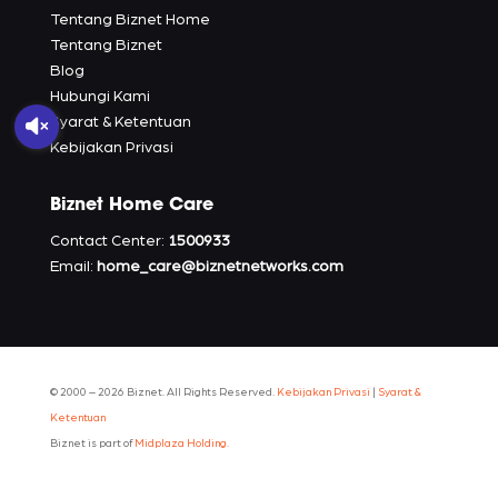
Tentang Biznet Home
Tentang Biznet
Blog
Hubungi Kami
Syarat & Ketentuan
Kebijakan Privasi
Biznet Home Care
Contact Center:
1500933
Email:
home_care@biznetnetworks.com
© 2000 –
2026
Biznet. All Rights Reserved.
Kebijakan Privasi
|
Syarat &
Ketentuan
Biznet is part of
Midplaza Holding.