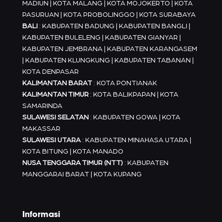
MADIUN | KOTA MALANG | KOTA MOJOKERTO | KOTA
PASURUAN | KOTA PROBOLINGGO | KOTA SURABAYA
BALI
: KABUPATEN BADUNG | KABUPATEN BANGLI |
KABUPATEN BULELENG | KABUPATEN GIANYAR |
KABUPATEN JEMBRANA | KABUPATEN KARANGASEM
| KABUPATEN KLUNGKUNG | KABUPATEN TABANAN |
KOTA DENPASAR
KALIMANTAN BARAT
: KOTA PONTIANAK
KALIMANTAN TIMUR
: KOTA BALIKPAPAN | KOTA
SAMARINDA
SULAWESI SELATAN
: KABUPATEN GOWA | KOTA
MAKASSAR
SULAWESI UTARA
: KABUPATEN MINAHASA UTARA |
KOTA BITUNG | KOTA MANADO
NUSA TENGGARA TIMUR (NTT)
: KABUPATEN
MANGGARAI BARAT | KOTA KUPANG
Informasi