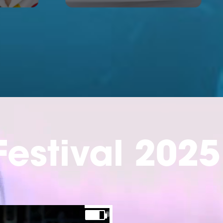
estival 2025