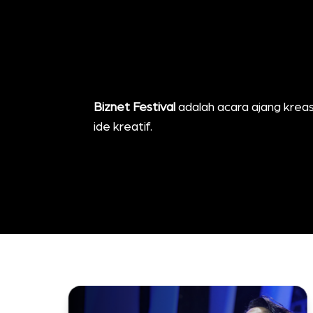
Biznet Festival
adalah acara ajang kreas
ide kreatif.