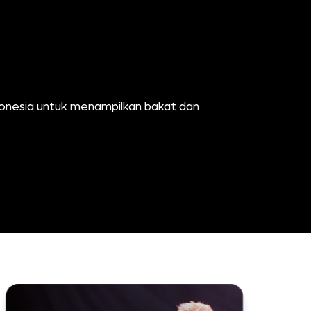
ndonesia untuk menampilkan bakat dan