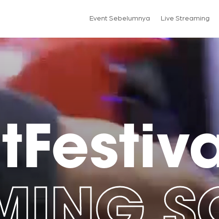
Event Sebelumnya
Live Streaming
obile
instant withdrawal casinos uk
paysafecard casinos not on gams
tFestiv
MING S