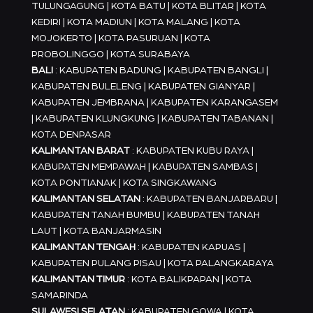
TULUNGAGUNG | KOTA BATU | KOTA BLITAR | KOTA
KEDIRI | KOTA MADIUN | KOTA MALANG | KOTA
MOJOKERTO | KOTA PASURUAN | KOTA
PROBOLINGGO | KOTA SURABAYA
BALI
: KABUPATEN BADUNG | KABUPATEN BANGLI |
KABUPATEN BULELENG | KABUPATEN GIANYAR |
KABUPATEN JEMBRANA | KABUPATEN KARANGASEM
| KABUPATEN KLUNGKUNG | KABUPATEN TABANAN |
KOTA DENPASAR
KALIMANTAN BARAT
: KABUPATEN KUBU RAYA |
KABUPATEN MEMPAWAH | KABUPATEN SAMBAS |
KOTA PONTIANAK | KOTA SINGKAWANG
KALIMANTAN SELATAN
: KABUPATEN BANJARBARU |
KABUPATEN TANAH BUMBU | KABUPATEN TANAH
LAUT | KOTA BANJARMASIN
KALIMANTAN TENGAH
: KABUPATEN KAPUAS |
KABUPATEN PULANG PISAU | KOTA PALANGKARAYA
KALIMANTAN TIMUR
: KOTA BALIKPAPAN | KOTA
SAMARINDA
SULAWESI SELATAN
: KABUPATEN GOWA | KOTA