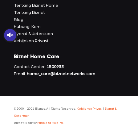
Tentang Biznet Home
Tentang Biznet
Blog
Hubungi Kami
Syarat & Ketentuan
Kebijakan Privasi
Biznet Home Care
Contact Center:
1500933
Email:
home_care@biznetnetworks.com
© 2000 –
2026
Biznet. All Rights Reserved.
Kebijakan Privasi
|
Syarat &
Ketentuan
Biznet is part of
Midplaza Holding.