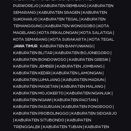
PURWOREJO | KABUPATEN REMBANG | KABUPATEN
SEMARANG | KABUPATEN SRAGEN | KABUPATEN
SUKOHARJO | KABUPATEN TEGAL | KABUPATEN
TEMANGGUNG | KABUPATEN WONOSOBO | KOTA
MAGELANG | KOTA PEKALONGAN | KOTA SALATIGA |
KOTA SEMARANG | KOTA SURAKARTA | KOTA TEGAL
JAWA TIMUR
: KABUPATEN BANYUWANGI |
KABUPATEN BLITAR | KABUPATEN BOJONEGORO |
KABUPATEN BONDOWOSO | KABUPATEN GRESIK |
KABUPATEN JEMBER | KABUPATEN JOMBANG |
KABUPATEN KEDIRI | KABUPATEN LAMONGAN |
KABUPATEN LUMAJANG | KABUPATEN MADIUN |
KABUPATEN MAGETAN | KABUPATEN MALANG |
KABUPATEN MOJOKERTO | KABUPATEN NGANJUK |
KABUPATEN NGAWI | KABUPATEN PACITAN |
KABUPATEN PASURUAN | KABUPATEN PONOROGO |
KABUPATEN PROBOLINGGO | KABUPATEN SIDOARJO
| KABUPATEN SITUBONDO | KABUPATEN
TRENGGALEK | KABUPATEN TUBAN | KABUPATEN