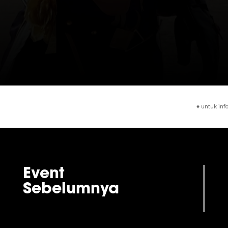
♦ untuk info lebih lanjut follow Instagram
@biznethome
♦untuk info lebih la
Momen Tak Terlupakan dari
Biznet
Event
Sebelumnya