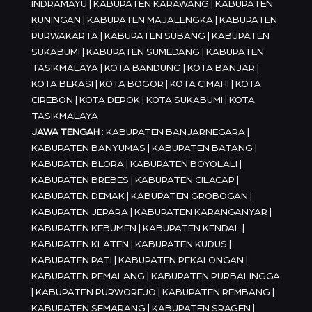
INDRAMAYU | KABUPATEN KARAWANG | KABUPATEN
KUNINGAN | KABUPATEN MAJALENGKA | KABUPATEN
PURWAKARTA | KABUPATEN SUBANG | KABUPATEN
SUKABUMI | KABUPATEN SUMEDANG | KABUPATEN
TASIKMALAYA | KOTA BANDUNG | KOTA BANJAR |
KOTA BEKASI | KOTA BOGOR | KOTA CIMAHI | KOTA
CIREBON | KOTA DEPOK | KOTA SUKABUMI | KOTA
TASIKMALAYA
JAWA TENGAH
: KABUPATEN BANJARNEGARA |
KABUPATEN BANYUMAS | KABUPATEN BATANG |
KABUPATEN BLORA | KABUPATEN BOYOLALI |
KABUPATEN BREBES | KABUPATEN CILACAP |
KABUPATEN DEMAK | KABUPATEN GROBOGAN |
KABUPATEN JEPARA | KABUPATEN KARANGANYAR |
KABUPATEN KEBUMEN | KABUPATEN KENDAL |
KABUPATEN KLATEN | KABUPATEN KUDUS |
KABUPATEN PATI | KABUPATEN PEKALONGAN |
KABUPATEN PEMALANG | KABUPATEN PURBALINGGA
| KABUPATEN PURWOREJO | KABUPATEN REMBANG |
KABUPATEN SEMARANG | KABUPATEN SRAGEN |