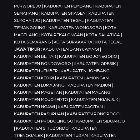
PURWOREJO | KABUPATEN REMBANG | KABUPATEN
SEMARANG | KABUPATEN SRAGEN | KABUPATEN
SUKOHARJO | KABUPATEN TEGAL | KABUPATEN
TEMANGGUNG | KABUPATEN WONOSOBO | KOTA
MAGELANG | KOTA PEKALONGAN | KOTA SALATIGA |
KOTA SEMARANG | KOTA SURAKARTA | KOTA TEGAL
JAWA TIMUR
: KABUPATEN BANYUWANGI |
KABUPATEN BLITAR | KABUPATEN BOJONEGORO |
KABUPATEN BONDOWOSO | KABUPATEN GRESIK |
KABUPATEN JEMBER | KABUPATEN JOMBANG |
KABUPATEN KEDIRI | KABUPATEN LAMONGAN |
KABUPATEN LUMAJANG | KABUPATEN MADIUN |
KABUPATEN MAGETAN | KABUPATEN MALANG |
KABUPATEN MOJOKERTO | KABUPATEN NGANJUK |
KABUPATEN NGAWI | KABUPATEN PACITAN |
KABUPATEN PASURUAN | KABUPATEN PONOROGO |
KABUPATEN PROBOLINGGO | KABUPATEN SIDOARJO
| KABUPATEN SITUBONDO | KABUPATEN
TRENGGALEK | KABUPATEN TUBAN | KABUPATEN