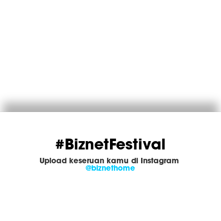
#BiznetFestival
Upload keseruan kamu di 
Instagram
@biznethome