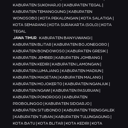
KABUPATEN SUKOHARJO | KABUPATEN TEGAL |
KABUPATEN TEMANGGUNG | KABUPATEN
WONOSOBO | KOTA PEKALONGAN | KOTA SALATIGA |
KOTA SEMARANG | KOTA SURAKARTA (SOLO) | KOTA
TEGAL
JAWA TIMUR
: KABUPATEN BANYUWANGI |
KABUPATEN BLITAR | KABUPATEN BOJONEGORO |
KABUPATEN BONDOWOSO | KABUPATEN GRESIK |
KABUPATEN JEMBER | KABUPATEN JOMBANG |
KABUPATEN KEDIRI | KABUPATEN LAMONGAN |
KABUPATEN LUMAJANG | KABUPATEN MADIUN |
KABUPATEN MAGETAN | KABUPATEN MALANG |
KABUPATEN MOJOKERTO | KABUPATEN NGANJUK |
KABUPATEN NGAWI | KABUPATEN PASURUAN |
KABUPATEN PONOROGO | KABUPATEN
PROBOLINGGO | KABUPATEN SIDOARJO |
KABUPATEN SITUBONDO | KABUPATEN TRENGGALEK
| KABUPATEN TUBAN | KABUPATEN TULUNGAGUNG |
KOTA BATU | KOTA BLITAR | KOTA KEDIRI | KOTA