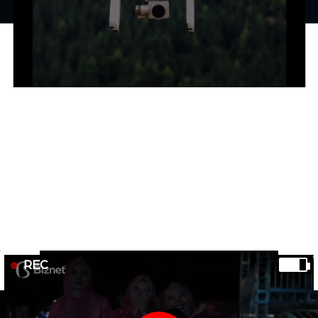
Video
Video
Player
Player
Tonton Keseruan
#BiznetFestival 2025
REC