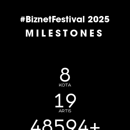
#BiznetFestival 2025
MILESTONES
8
KOTA
19
ARTIS
48594+