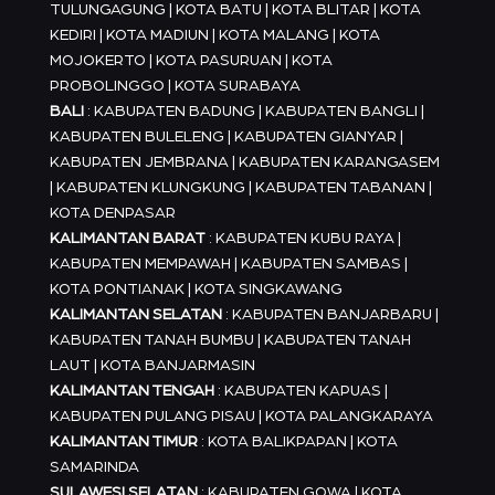
TULUNGAGUNG | KOTA BATU | KOTA BLITAR | KOTA
KEDIRI | KOTA MADIUN | KOTA MALANG | KOTA
MOJOKERTO | KOTA PASURUAN | KOTA
PROBOLINGGO | KOTA SURABAYA
BALI
: KABUPATEN BADUNG | KABUPATEN BANGLI |
KABUPATEN BULELENG | KABUPATEN GIANYAR |
KABUPATEN JEMBRANA | KABUPATEN KARANGASEM
| KABUPATEN KLUNGKUNG | KABUPATEN TABANAN |
KOTA DENPASAR
KALIMANTAN BARAT
: KABUPATEN KUBU RAYA |
KABUPATEN MEMPAWAH | KABUPATEN SAMBAS |
KOTA PONTIANAK | KOTA SINGKAWANG
KALIMANTAN SELATAN
: KABUPATEN BANJARBARU |
KABUPATEN TANAH BUMBU | KABUPATEN TANAH
LAUT | KOTA BANJARMASIN
KALIMANTAN TENGAH
: KABUPATEN KAPUAS |
KABUPATEN PULANG PISAU | KOTA PALANGKARAYA
KALIMANTAN TIMUR
: KOTA BALIKPAPAN | KOTA
SAMARINDA
SULAWESI SELATAN
: KABUPATEN GOWA | KOTA