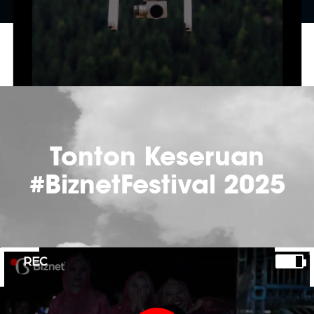
Video
Video
Player
Player
Tonton Keseruan
#BiznetFestival 2025
REC