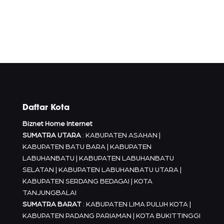
not on gamstop
european casinos
interac casinos
bitcoin casinos
instant withdrawal
casino
Daftar Kota
Biznet Home Internet
SUMATRA UTARA
: KABUPATEN ASAHAN |
KABUPATEN BATU BARA | KABUPATEN
LABUHANBATU | KABUPATEN LABUHANBATU
SELATAN | KABUPATEN LABUHANBATU UTARA |
KABUPATEN SERDANG BEDAGAI | KOTA
TANJUNGBALAI
SUMATRA BARAT
: KABUPATEN LIMA PULUH KOTA |
KABUPATEN PADANG PARIAMAN | KOTA BUKITTINGGI