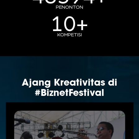
PENONTON
10+
KOMPETISI
Ajang Kreativitas
di
#BiznetFestival