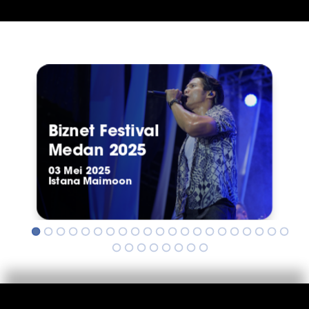
Biznet Festival
Medan 2025
03 Mei 2025
Istana Maimoon