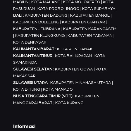
MADIUN | KOTA MALANG | KOTA MOJOKERTO | KOTA
PASURUAN | KOTA PROBOLINGGO | KOTA SURABAYA
BALI
: KABUPATEN BADUNG | KABUPATEN BANGLI |
KABUPATEN BULELENG | KABUPATEN GIANYAR |
KABUPATEN JEMBRANA | KABUPATEN KARANGASEM
| KABUPATEN KLUNGKUNG | KABUPATEN TABANAN |
KOTA DENPASAR
KALIMANTAN BARAT
: KOTA PONTIANAK
KALIMANTAN TIMUR
: KOTA BALIKPAPAN | KOTA
SAMARINDA
SULAWESI SELATAN
: KABUPATEN GOWA | KOTA
MAKASSAR
SULAWESI UTARA
: KABUPATEN MINAHASA UTARA |
KOTA BITUNG | KOTA MANADO
NUSA TENGGARA TIMUR (NTT)
: KABUPATEN
MANGGARAI BARAT | KOTA KUPANG
Informasi