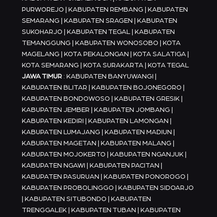
PURWOREJO | KABUPATEN REMBANG | KABUPATEN
SEMARANG | KABUPATEN SRAGEN | KABUPATEN
SUKOHARJO | KABUPATEN TEGAL | KABUPATEN
TEMANGGUNG | KABUPATEN WONOSOBO | KOTA
MAGELANG | KOTA PEKALONGAN | KOTA SALATIGA |
KOTA SEMARANG | KOTA SURAKARTA | KOTA TEGAL
JAWA TIMUR
: KABUPATEN BANYUWANGI |
KABUPATEN BLITAR | KABUPATEN BOJONEGORO |
KABUPATEN BONDOWOSO | KABUPATEN GRESIK |
KABUPATEN JEMBER | KABUPATEN JOMBANG |
KABUPATEN KEDIRI | KABUPATEN LAMONGAN |
KABUPATEN LUMAJANG | KABUPATEN MADIUN |
KABUPATEN MAGETAN | KABUPATEN MALANG |
KABUPATEN MOJOKERTO | KABUPATEN NGANJUK |
KABUPATEN NGAWI | KABUPATEN PACITAN |
KABUPATEN PASURUAN | KABUPATEN PONOROGO |
KABUPATEN PROBOLINGGO | KABUPATEN SIDOARJO
| KABUPATEN SITUBONDO | KABUPATEN
TRENGGALEK | KABUPATEN TUBAN | KABUPATEN