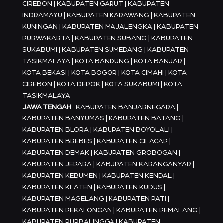
CIREBON | KABUPATEN GARUT | KABUPATEN
INDRAMAYU | KABUPATEN KARAWANG | KABUPATEN
KUNINGAN | KABUPATEN MAJALENGKA | KABUPATEN
PURWAKARTA | KABUPATEN SUBANG | KABUPATEN
SUKABUMI | KABUPATEN SUMEDANG | KABUPATEN
TASIKMALAYA | KOTA BANDUNG | KOTA BANJAR |
KOTA BEKASI | KOTA BOGOR | KOTA CIMAHI | KOTA
CIREBON | KOTA DEPOK | KOTA SUKABUMI | KOTA
TASIKMALAYA
JAWA TENGAH
: KABUPATEN BANJARNEGARA |
KABUPATEN BANYUMAS | KABUPATEN BATANG |
KABUPATEN BLORA | KABUPATEN BOYOLALI |
KABUPATEN BREBES | KABUPATEN CILACAP |
KABUPATEN DEMAK | KABUPATEN GROBOGAN |
KABUPATEN JEPARA | KABUPATEN KARANGANYAR |
KABUPATEN KEBUMEN | KABUPATEN KENDAL |
KABUPATEN KLATEN | KABUPATEN KUDUS |
KABUPATEN MAGELANG | KABUPATEN PATI |
KABUPATEN PEKALONGAN | KABUPATEN PEMALANG |
KABUPATEN PURBALINGGA | KABUPATEN