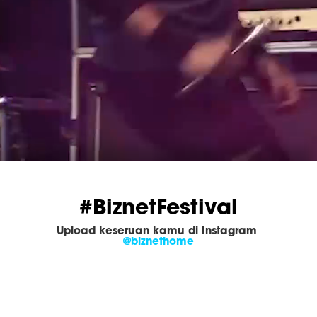
#BiznetFestival
Upload keseruan kamu di 
Instagram
@biznethome