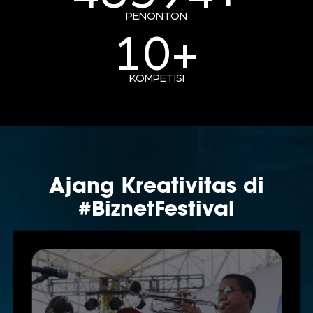
PENONTON
10+
KOMPETISI
Ajang Kreativitas
di
#BiznetFestival