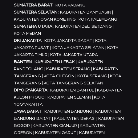
SUMATERA BARAT
: KOTA PADANG
SUMATERA SELATAN
: KABUPATEN BANYUASIN |
KABUPATEN OGAN KOMERING | KOTA PALEMBANG
SUMATERA UTARA
: KABUPATEN DELI SERDANG |
KOTA MEDAN
DKI JAKARTA
: KOTA JAKARTA BARAT | KOTA
JAKARTA PUSAT | KOTA JAKARTA SELATAN | KOTA
JAKARTA TIMUR | KOTA JAKARTA UTARA
BANTEN
: KABUPATEN LEBAK | KABUPATEN
PANDEGLANG | KABUPATEN SERANG | KABUPATEN
TANGERANG | KOTA CILEGON | KOTA SERANG | KOTA
TANGERANG | KOTA TANGERANG SELATAN
DI YOGYAKARTA
: KABUPATEN BANTUL | KABUPATEN
KULON PROGO | KABUPATEN SLEMAN | KOTA
YOGYAKARTA
JAWA BARAT
: KABUPATEN BANDUNG | KABUPATEN
BANDUNG BARAT | KABUPATEN BEKASI | KABUPATEN
BOGOR | KABUPATEN CIANJUR | KABUPATEN
CIREBON | KABUPATEN GARUT | KABUPATEN