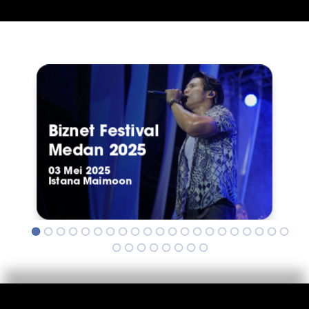
Biznet Festival
Medan 2025
03 Mei 2025
Istana Maimoon