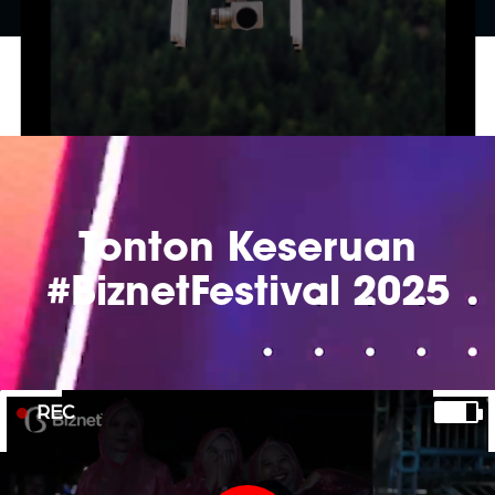
Video
Video
Player
Player
Tonton Keseruan
#BiznetFestival 2025
REC