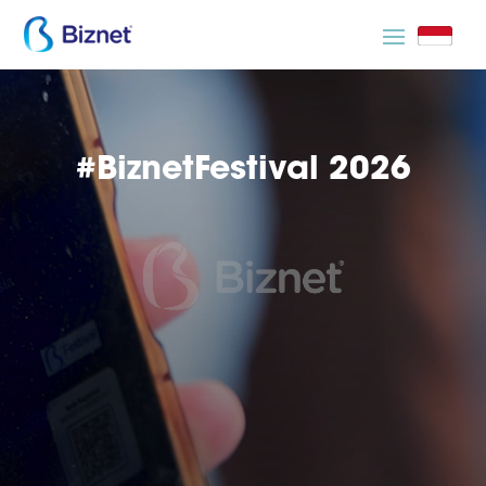
Video
Video
Video
casinos that accept credit cards
best no kyc casinos
casino pay by
Player
Player
Player
mobile
instant withdrawal casinos uk
paysafecard casinos not on
gamstop
new casinos not on gamstop
#BiznetFestival 2026
COMING SOON