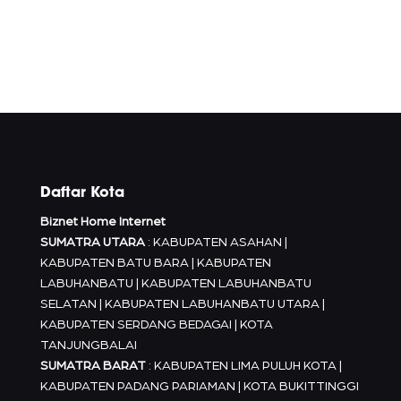
not on gamstop
european casinos
interac casinos
bitcoin casinos
instant withdrawal
casino
Daftar Kota
Biznet Home Internet
SUMATRA UTARA
: KABUPATEN ASAHAN |
KABUPATEN BATU BARA | KABUPATEN
LABUHANBATU | KABUPATEN LABUHANBATU
SELATAN | KABUPATEN LABUHANBATU UTARA |
KABUPATEN SERDANG BEDAGAI | KOTA
TANJUNGBALAI
SUMATRA BARAT
: KABUPATEN LIMA PULUH KOTA |
KABUPATEN PADANG PARIAMAN | KOTA BUKITTINGGI