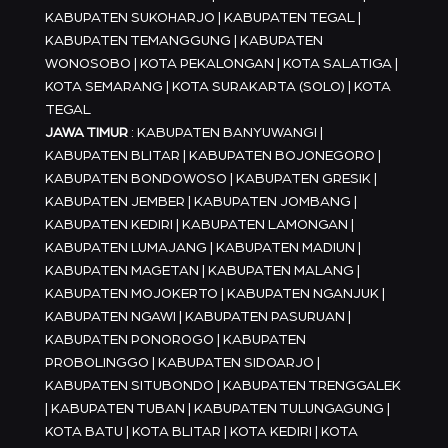
KABUPATEN SUKOHARJO | KABUPATEN TEGAL |
KABUPATEN TEMANGGUNG | KABUPATEN
WONOSOBO | KOTA PEKALONGAN | KOTA SALATIGA |
KOTA SEMARANG | KOTA SURAKARTA (SOLO) | KOTA
TEGAL
JAWA TIMUR
: KABUPATEN BANYUWANGI |
KABUPATEN BLITAR | KABUPATEN BOJONEGORO |
KABUPATEN BONDOWOSO | KABUPATEN GRESIK |
KABUPATEN JEMBER | KABUPATEN JOMBANG |
KABUPATEN KEDIRI | KABUPATEN LAMONGAN |
KABUPATEN LUMAJANG | KABUPATEN MADIUN |
KABUPATEN MAGETAN | KABUPATEN MALANG |
KABUPATEN MOJOKERTO | KABUPATEN NGANJUK |
KABUPATEN NGAWI | KABUPATEN PASURUAN |
KABUPATEN PONOROGO | KABUPATEN
PROBOLINGGO | KABUPATEN SIDOARJO |
KABUPATEN SITUBONDO | KABUPATEN TRENGGALEK
| KABUPATEN TUBAN | KABUPATEN TULUNGAGUNG |
KOTA BATU | KOTA BLITAR | KOTA KEDIRI | KOTA