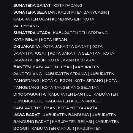
SUMATERA BARAT
: KOTA PADANG
SUMATERA SELATAN
: KABUPATEN BANYUASIN |
KABUPATEN OGAN KOMERING ILIR | KOTA
PALEMBANG
SUMATERA UTARA
: KABUPATEN DELI SERDANG |
KOTA BINJAI | KOTA MEDAN
DKI JAKARTA
: KOTA JAKARTA BARAT | KOTA
JAKARTA PUSAT | KOTA JAKARTA SELATAN | KOTA
JAKARTA TIMUR | KOTA JAKARTA UTARA
BANTEN
: KABUPATEN LEBAK | KABUPATEN
PANDEGLANG | KABUPATEN SERANG | KABUPATEN
TANGERANG | KOTA CILEGON | KOTA SERANG | KOTA
TANGERANG | KOTA TANGERANG SELATAN
DI YOGYAKARTA
: KABUPATEN BANTUL | KABUPATEN
GUNUNGKIDUL | KABUPATEN KULON PROGO |
KABUPATEN SLEMAN | KOTA YOGYAKARTA
JAWA BARAT
: KABUPATEN BANDUNG | KABUPATEN
BANDUNG BARAT | KABUPATEN BEKASI | KABUPATEN
BOGOR | KABUPATEN CIANJUR | KABUPATEN