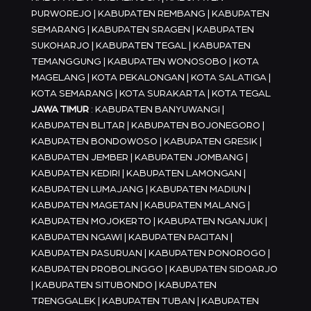
PURWOREJO | KABUPATEN REMBANG | KABUPATEN
SEMARANG | KABUPATEN SRAGEN | KABUPATEN
SUKOHARJO | KABUPATEN TEGAL | KABUPATEN
TEMANGGUNG | KABUPATEN WONOSOBO | KOTA
MAGELANG | KOTA PEKALONGAN | KOTA SALATIGA |
KOTA SEMARANG | KOTA SURAKARTA | KOTA TEGAL
JAWA TIMUR
: KABUPATEN BANYUWANGI |
KABUPATEN BLITAR | KABUPATEN BOJONEGORO |
KABUPATEN BONDOWOSO | KABUPATEN GRESIK |
KABUPATEN JEMBER | KABUPATEN JOMBANG |
KABUPATEN KEDIRI | KABUPATEN LAMONGAN |
KABUPATEN LUMAJANG | KABUPATEN MADIUN |
KABUPATEN MAGETAN | KABUPATEN MALANG |
KABUPATEN MOJOKERTO | KABUPATEN NGANJUK |
KABUPATEN NGAWI | KABUPATEN PACITAN |
KABUPATEN PASURUAN | KABUPATEN PONOROGO |
KABUPATEN PROBOLINGGO | KABUPATEN SIDOARJO
| KABUPATEN SITUBONDO | KABUPATEN
TRENGGALEK | KABUPATEN TUBAN | KABUPATEN