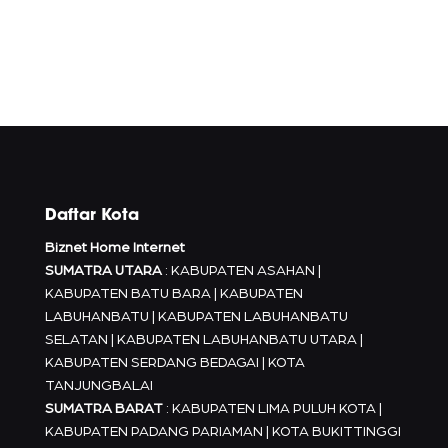
not on gamstop
european casinos
interac casinos
bitcoin casinos
instant withdrawal
casino
Daftar Kota
Biznet Home Internet
SUMATRA UTARA
: KABUPATEN ASAHAN |
KABUPATEN BATU BARA | KABUPATEN
LABUHANBATU | KABUPATEN LABUHANBATU
SELATAN | KABUPATEN LABUHANBATU UTARA |
KABUPATEN SERDANG BEDAGAI | KOTA
TANJUNGBALAI
SUMATRA BARAT
: KABUPATEN LIMA PULUH KOTA |
KABUPATEN PADANG PARIAMAN | KOTA BUKITTINGGI