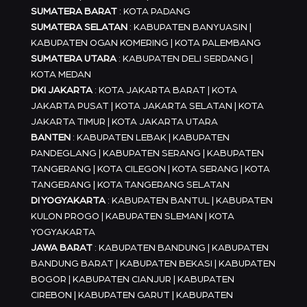
SUMATERA BARAT
: KOTA PADANG
SUMATERA SELATAN
: KABUPATEN BANYUASIN |
KABUPATEN OGAN KOMERING | KOTA PALEMBANG
SUMATERA UTARA
: KABUPATEN DELI SERDANG |
KOTA MEDAN
DKI JAKARTA
: KOTA JAKARTA BARAT | KOTA
JAKARTA PUSAT | KOTA JAKARTA SELATAN | KOTA
JAKARTA TIMUR | KOTA JAKARTA UTARA
BANTEN
: KABUPATEN LEBAK | KABUPATEN
PANDEGLANG | KABUPATEN SERANG | KABUPATEN
TANGERANG | KOTA CILEGON | KOTA SERANG | KOTA
TANGERANG | KOTA TANGERANG SELATAN
DI YOGYAKARTA
: KABUPATEN BANTUL | KABUPATEN
KULON PROGO | KABUPATEN SLEMAN | KOTA
YOGYAKARTA
JAWA BARAT
: KABUPATEN BANDUNG | KABUPATEN
BANDUNG BARAT | KABUPATEN BEKASI | KABUPATEN
BOGOR | KABUPATEN CIANJUR | KABUPATEN
CIREBON | KABUPATEN GARUT | KABUPATEN