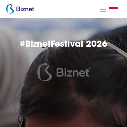
Video
Video
Video
casinos that accept credit cards
best no kyc casinos
casino pay by
Player
Player
Player
mobile
instant withdrawal casinos uk
paysafecard casinos not on
gamstop
new casinos not on gamstop
#BiznetFestival 2026
COMING SOON