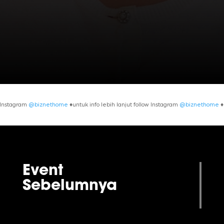
♦
Momen Tak Terlupakan dari
Biznet
Event
Sebelumnya