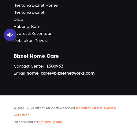
Tentang Biznet Home
Tentang Biznet
Blog
Hubungi Kami
Syarat & Ketentuan
Kebijakan Privasi
Biznet Home Care
Contact Center:
1500933
Email:
home_care@biznetnetworks.com
© 2000 –
2026
Biznet. All Rights Reserved.
Kebijakan Privasi
|
Syarat &
Ketentuan
Biznet is part of
Midplaza Holding.