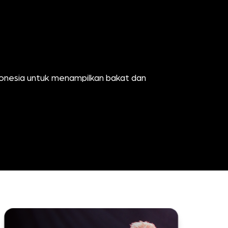
ndonesia untuk menampilkan bakat dan