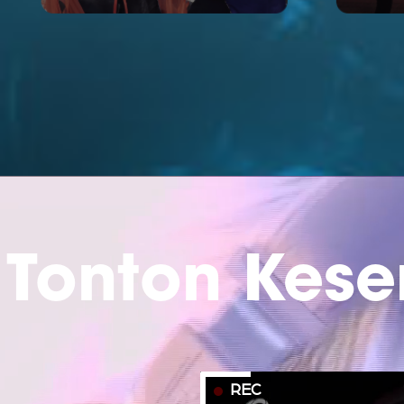
Video
Player
Tonton Kese
REC