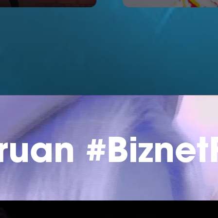
ruan #BiznetF