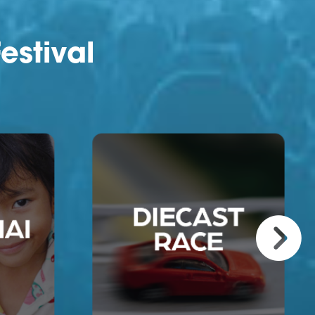
estival