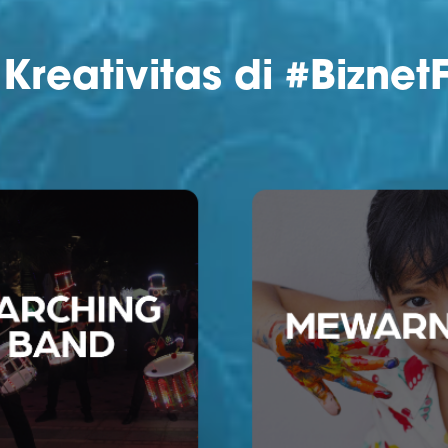
Kreativitas
di #BiznetF