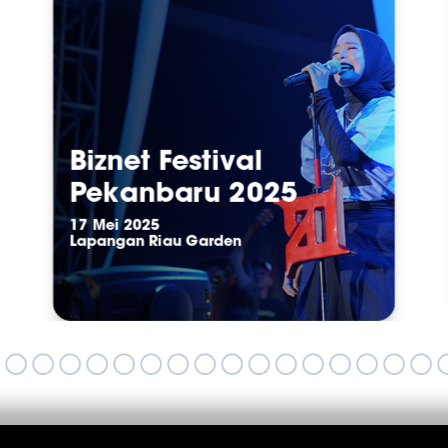
Biznet Festival
Pekanbaru 2025
17 Mei 2025
Lapangan Riau Garden