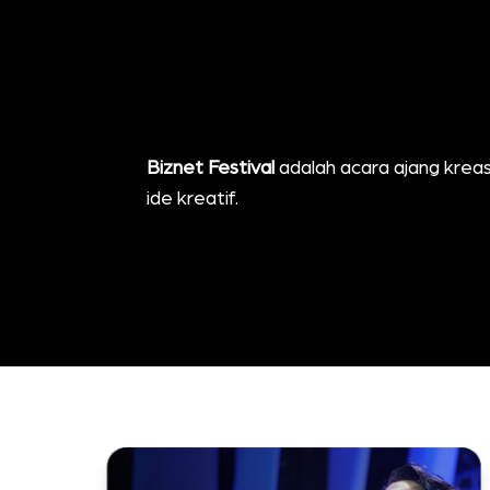
Biznet Festival
adalah acara ajang kreas
ide kreatif.