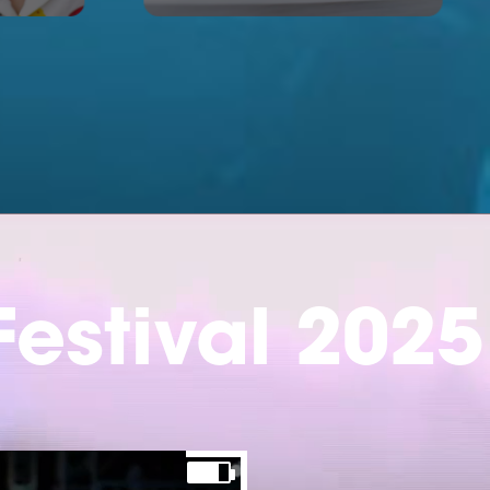
estival 2025