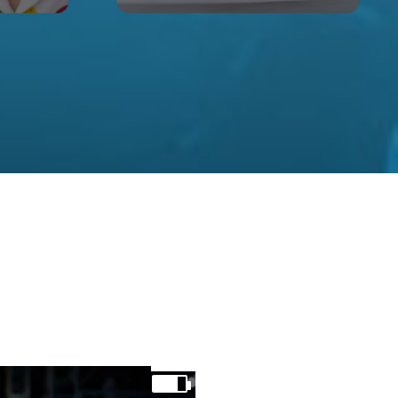
estival 2025