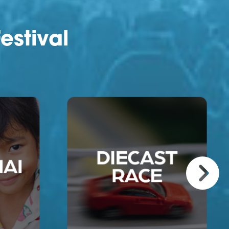
estival