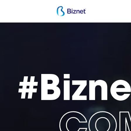
Video
casinos that accept credit cards
best no kyc casinos
casino pay by m
Player
#Bizne
CO