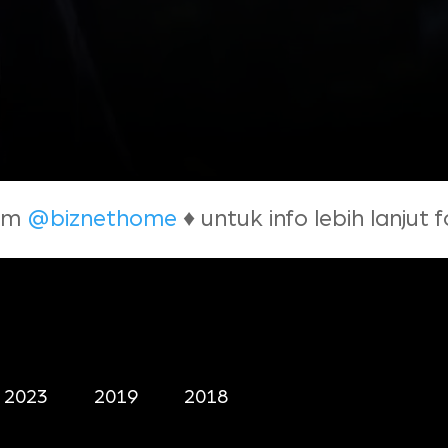
 Biznet
2023
2019
2018