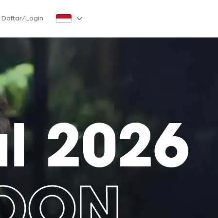
Daftar/Login
top
new casinos not on gamstop
al 2026
OON