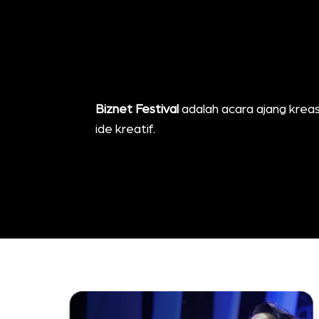
Biznet Festival
adalah acara ajang kreas
ide kreatif.