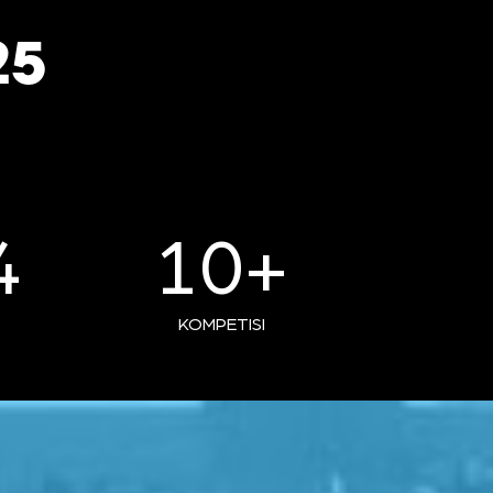
25
4
10+
KOMPETISI