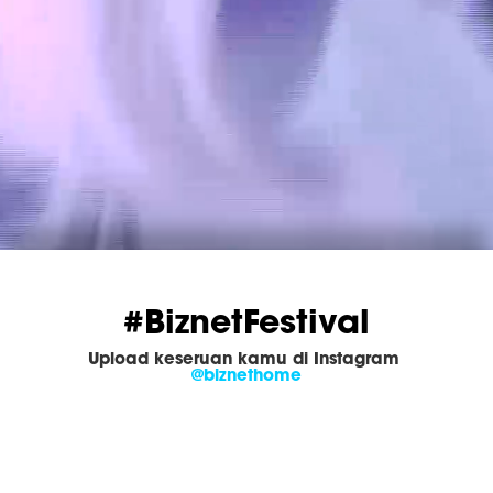
#BiznetFestival
Upload keseruan kamu di 
Instagram
@biznethome