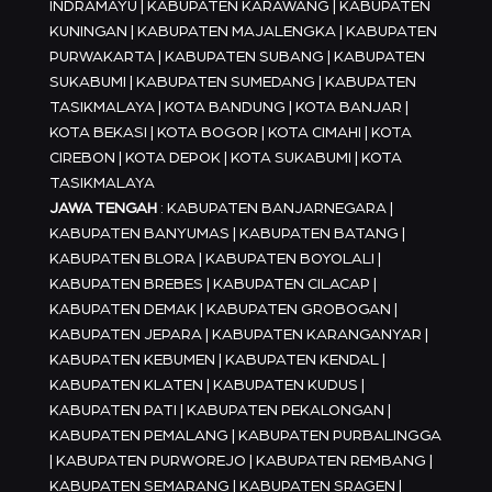
INDRAMAYU | KABUPATEN KARAWANG | KABUPATEN
KUNINGAN | KABUPATEN MAJALENGKA | KABUPATEN
PURWAKARTA | KABUPATEN SUBANG | KABUPATEN
SUKABUMI | KABUPATEN SUMEDANG | KABUPATEN
TASIKMALAYA | KOTA BANDUNG | KOTA BANJAR |
KOTA BEKASI | KOTA BOGOR | KOTA CIMAHI | KOTA
CIREBON | KOTA DEPOK | KOTA SUKABUMI | KOTA
TASIKMALAYA
JAWA TENGAH
: KABUPATEN BANJARNEGARA |
KABUPATEN BANYUMAS | KABUPATEN BATANG |
KABUPATEN BLORA | KABUPATEN BOYOLALI |
KABUPATEN BREBES | KABUPATEN CILACAP |
KABUPATEN DEMAK | KABUPATEN GROBOGAN |
KABUPATEN JEPARA | KABUPATEN KARANGANYAR |
KABUPATEN KEBUMEN | KABUPATEN KENDAL |
KABUPATEN KLATEN | KABUPATEN KUDUS |
KABUPATEN PATI | KABUPATEN PEKALONGAN |
KABUPATEN PEMALANG | KABUPATEN PURBALINGGA
| KABUPATEN PURWOREJO | KABUPATEN REMBANG |
KABUPATEN SEMARANG | KABUPATEN SRAGEN |