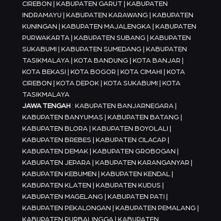
CIREBON | KABUPATEN GARUT | KABUPATEN
INDRAMAYU | KABUPATEN KARAWANG | KABUPATEN
KUNINGAN | KABUPATEN MAJALENGKA | KABUPATEN
PURWAKARTA | KABUPATEN SUBANG | KABUPATEN
SUKABUMI | KABUPATEN SUMEDANG | KABUPATEN
TASIKMALAYA | KOTA BANDUNG | KOTA BANJAR |
KOTA BEKASI | KOTA BOGOR | KOTA CIMAHI | KOTA
CIREBON | KOTA DEPOK | KOTA SUKABUMI | KOTA
TASIKMALAYA
JAWA TENGAH
: KABUPATEN BANJARNEGARA |
KABUPATEN BANYUMAS | KABUPATEN BATANG |
KABUPATEN BLORA | KABUPATEN BOYOLALI |
KABUPATEN BREBES | KABUPATEN CILACAP |
KABUPATEN DEMAK | KABUPATEN GROBOGAN |
KABUPATEN JEPARA | KABUPATEN KARANGANYAR |
KABUPATEN KEBUMEN | KABUPATEN KENDAL |
KABUPATEN KLATEN | KABUPATEN KUDUS |
KABUPATEN MAGELANG | KABUPATEN PATI |
KABUPATEN PEKALONGAN | KABUPATEN PEMALANG |
KABUPATEN PURBALINGGA | KABUPATEN