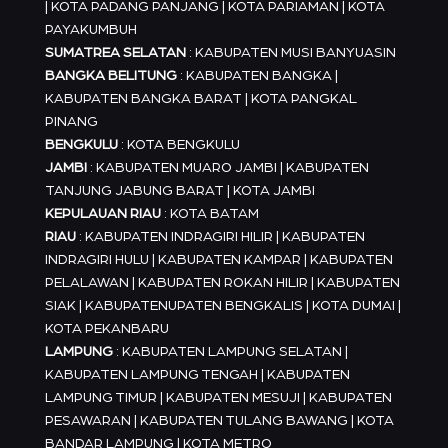
| KOTA PADANG PANJANG | KOTA PARIAMAN | KOTA
PAYAKUMBUH
SUMATREA SELATAN
: KABUPATEN MUSI BANYUASIN
BANGKA BELITUNG
: KABUPATEN BANGKA |
KABUPATEN BANGKA BARAT | KOTA PANGKAL
PINANG
BENGKULU
: KOTA BENGKULU
JAMBI
: KABUPATEN MUARO JAMBI | KABUPATEN
TANJUNG JABUNG BARAT | KOTA JAMBI
KEPULAUAN RIAU
: KOTA BATAM
RIAU
: KABUPATEN INDRAGIRI HILIR | KABUPATEN
INDRAGIRI HULU | KABUPATEN KAMPAR | KABUPATEN
PELALAWAN | KABUPATEN ROKAN HILIR | KABUPATEN
SIAK | KABUPATENUPATEN BENGKALIS | KOTA DUMAI |
KOTA PEKANBARU
LAMPUNG
: KABUPATEN LAMPUNG SELATAN |
KABUPATEN LAMPUNG TENGAH | KABUPATEN
LAMPUNG TIMUR | KABUPATEN MESUJI | KABUPATEN
PESAWARAN | KABUPATEN TULANG BAWANG | KOTA
BANDAR LAMPUNG | KOTA METRO