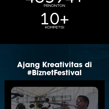
PENONTON
10+
KOMPETISI
Ajang Kreativitas
di
#BiznetFestival