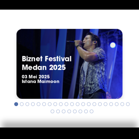
Biznet Festival
Medan 2025
03 Mei 2025
Istana Maimoon