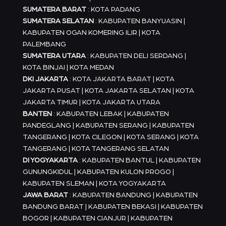
SUMATERA BARAT
: KOTA PADANG
SUMATERA SELATAN
: KABUPATEN BANYUASIN |
KABUPATEN OGAN KOMERING ILIR | KOTA
PALEMBANG
SUMATERA UTARA
: KABUPATEN DELI SERDANG |
KOTA BINJAI | KOTA MEDAN
DKI JAKARTA
: KOTA JAKARTA BARAT | KOTA
JAKARTA PUSAT | KOTA JAKARTA SELATAN | KOTA
JAKARTA TIMUR | KOTA JAKARTA UTARA
BANTEN
: KABUPATEN LEBAK | KABUPATEN
PANDEGLANG | KABUPATEN SERANG | KABUPATEN
TANGERANG | KOTA CILEGON | KOTA SERANG | KOTA
TANGERANG | KOTA TANGERANG SELATAN
DI YOGYAKARTA
: KABUPATEN BANTUL | KABUPATEN
GUNUNGKIDUL | KABUPATEN KULON PROGO |
KABUPATEN SLEMAN | KOTA YOGYAKARTA
JAWA BARAT
: KABUPATEN BANDUNG | KABUPATEN
BANDUNG BARAT | KABUPATEN BEKASI | KABUPATEN
BOGOR | KABUPATEN CIANJUR | KABUPATEN