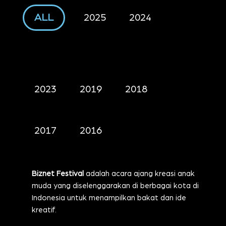
ALL
2025
2024
2023
2019
2018
2017
2016
Biznet Festival
adalah acara ajang kreasi anak
muda yang diselenggarakan di berbagai kota di
Indonesia untuk menampilkan bakat dan ide
kreatif.