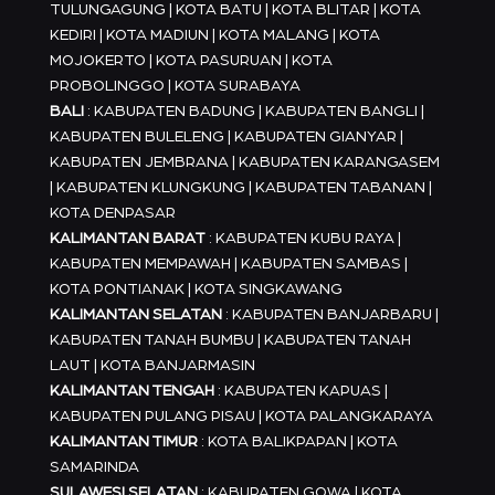
TULUNGAGUNG | KOTA BATU | KOTA BLITAR | KOTA
KEDIRI | KOTA MADIUN | KOTA MALANG | KOTA
MOJOKERTO | KOTA PASURUAN | KOTA
PROBOLINGGO | KOTA SURABAYA
BALI
: KABUPATEN BADUNG | KABUPATEN BANGLI |
KABUPATEN BULELENG | KABUPATEN GIANYAR |
KABUPATEN JEMBRANA | KABUPATEN KARANGASEM
| KABUPATEN KLUNGKUNG | KABUPATEN TABANAN |
KOTA DENPASAR
KALIMANTAN BARAT
: KABUPATEN KUBU RAYA |
KABUPATEN MEMPAWAH | KABUPATEN SAMBAS |
KOTA PONTIANAK | KOTA SINGKAWANG
KALIMANTAN SELATAN
: KABUPATEN BANJARBARU |
KABUPATEN TANAH BUMBU | KABUPATEN TANAH
LAUT | KOTA BANJARMASIN
KALIMANTAN TENGAH
: KABUPATEN KAPUAS |
KABUPATEN PULANG PISAU | KOTA PALANGKARAYA
KALIMANTAN TIMUR
: KOTA BALIKPAPAN | KOTA
SAMARINDA
SULAWESI SELATAN
: KABUPATEN GOWA | KOTA