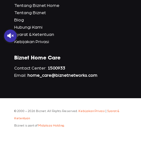
Tentang Biznet Home
Tentang Biznet
Blog
Hubungi Kami
Syarat & Ketentuan
Kebijakan Privasi
Biznet Home Care
Contact Center:
1500933
Email:
home_care@biznetnetworks.com
© 2000 –
2026
Biznet. All Rights Reserved.
Kebijakan Privasi
|
Syarat &
Ketentuan
Biznet is part of
Midplaza Holding.