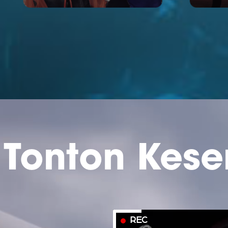
Video
Player
Tonton Kese
REC