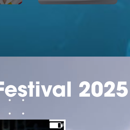
estival 2025