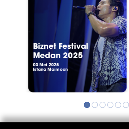
Biznet Festival
Medan 2025
03 Mei 2025
Istana Maimoon