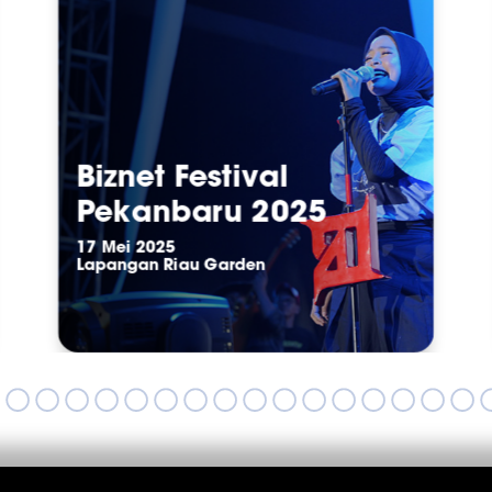
Biznet Festival
Pekanbaru 2025
17 Mei 2025
Lapangan Riau Garden