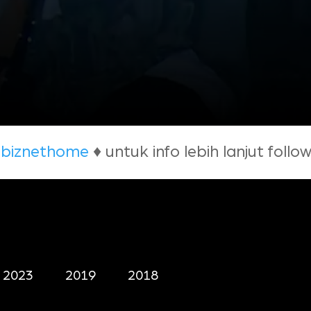
 Biznet
2023
2019
2018