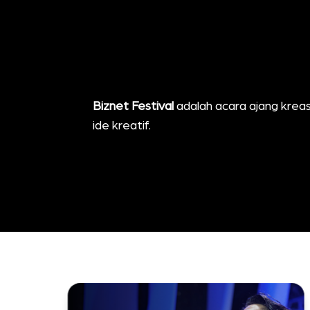
Biznet Festival
adalah acara ajang kreas
ide kreatif.