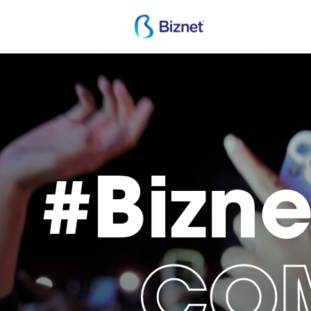
Video
casinos that accept credit cards
best no kyc casinos
casino pay by m
Player
#Bizne
CO