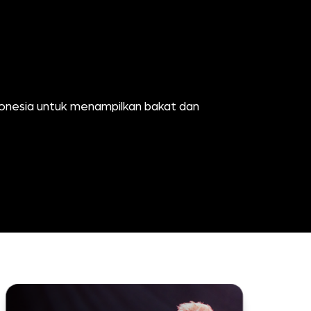
ndonesia untuk menampilkan bakat dan