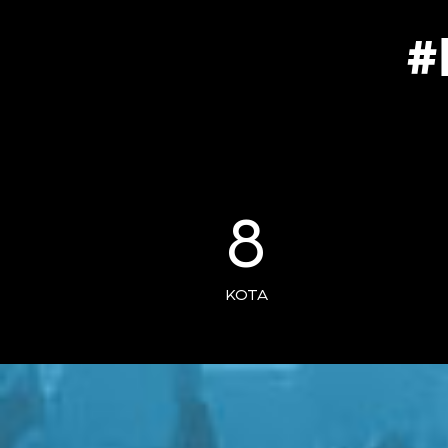
#
8
KOTA