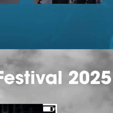
estival 2025