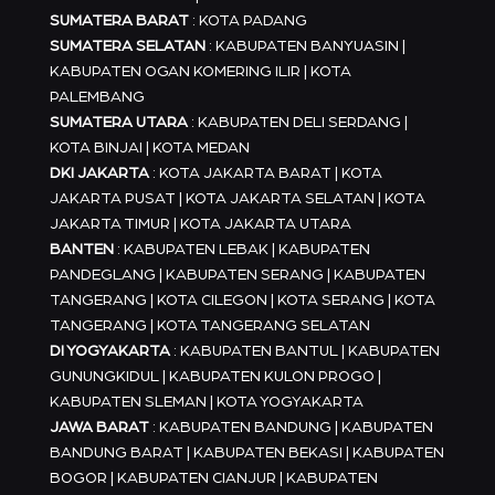
SUMATERA BARAT
: KOTA PADANG
SUMATERA SELATAN
: KABUPATEN BANYUASIN |
KABUPATEN OGAN KOMERING ILIR | KOTA
PALEMBANG
SUMATERA UTARA
: KABUPATEN DELI SERDANG |
KOTA BINJAI | KOTA MEDAN
DKI JAKARTA
: KOTA JAKARTA BARAT | KOTA
JAKARTA PUSAT | KOTA JAKARTA SELATAN | KOTA
JAKARTA TIMUR | KOTA JAKARTA UTARA
BANTEN
: KABUPATEN LEBAK | KABUPATEN
PANDEGLANG | KABUPATEN SERANG | KABUPATEN
TANGERANG | KOTA CILEGON | KOTA SERANG | KOTA
TANGERANG | KOTA TANGERANG SELATAN
DI YOGYAKARTA
: KABUPATEN BANTUL | KABUPATEN
GUNUNGKIDUL | KABUPATEN KULON PROGO |
KABUPATEN SLEMAN | KOTA YOGYAKARTA
JAWA BARAT
: KABUPATEN BANDUNG | KABUPATEN
BANDUNG BARAT | KABUPATEN BEKASI | KABUPATEN
BOGOR | KABUPATEN CIANJUR | KABUPATEN