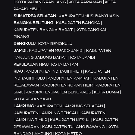
| KOTA PADANG PANJANG | KOTA PARIAMAN | KOTA
PAYAKUMBUH
SUMATREA SELATAN
: KABUPATEN MUSI BANYUASIN
BANGKA BELITUNG
: KABUPATEN BANGKA |
KABUPATEN BANGKA BARAT | KOTA PANGKAL
PINANG
BENGKULU
: KOTA BENGKULU
JAMBI
: KABUPATEN MUARO JAMBI | KABUPATEN
TANJUNG JABUNG BARAT | KOTA JAMBI
KEPULAUAN RIAU
: KOTA BATAM
RIAU
: KABUPATEN INDRAGIRI HILIR | KABUPATEN
INDRAGIRI HULU | KABUPATEN KAMPAR | KABUPATEN
PELALAWAN | KABUPATEN ROKAN HILIR | KABUPATEN
SIAK | KABUPATENUPATEN BENGKALIS | KOTA DUMAI |
KOTA PEKANBARU
LAMPUNG
: KABUPATEN LAMPUNG SELATAN |
KABUPATEN LAMPUNG TENGAH | KABUPATEN
LAMPUNG TIMUR | KABUPATEN MESUJI | KABUPATEN
PESAWARAN | KABUPATEN TULANG BAWANG | KOTA
BANDAR LAMPUNG | KOTA METRO