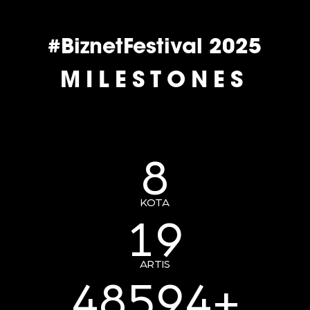
#BiznetFestival 2025
MILESTONES
8
KOTA
19
ARTIS
48594+