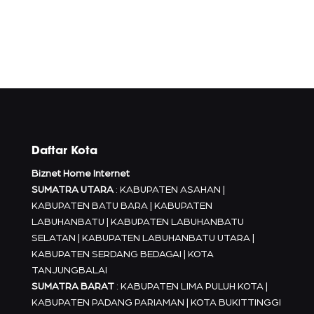
not on gamstop
european casinos
interac casinos
bitcoin casinos
instant withdrawal
casino
Daftar Kota
Biznet Home Internet
SUMATRA UTARA
: KABUPATEN ASAHAN |
KABUPATEN BATU BARA | KABUPATEN
LABUHANBATU | KABUPATEN LABUHANBATU
SELATAN | KABUPATEN LABUHANBATU UTARA |
KABUPATEN SERDANG BEDAGAI | KOTA
TANJUNGBALAI
SUMATRA BARAT
: KABUPATEN LIMA PULUH KOTA |
KABUPATEN PADANG PARIAMAN | KOTA BUKITTINGGI