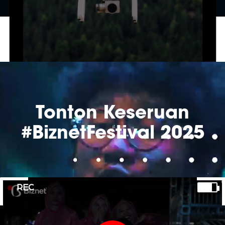
Video
Video
Player
Player
Tonton Keseruan
#BiznetFestival 2025
REC