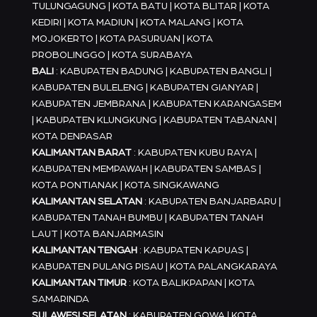
TULUNGAGUNG | KOTA BATU | KOTA BLITAR | KOTA
KEDIRI | KOTA MADIUN | KOTA MALANG | KOTA
MOJOKERTO | KOTA PASURUAN | KOTA
PROBOLINGGO | KOTA SURABAYA
BALI
: KABUPATEN BADUNG | KABUPATEN BANGLI |
KABUPATEN BULELENG | KABUPATEN GIANYAR |
KABUPATEN JEMBRANA | KABUPATEN KARANGASEM
| KABUPATEN KLUNGKUNG | KABUPATEN TABANAN |
KOTA DENPASAR
KALIMANTAN BARAT
: KABUPATEN KUBU RAYA |
KABUPATEN MEMPAWAH | KABUPATEN SAMBAS |
KOTA PONTIANAK | KOTA SINGKAWANG
KALIMANTAN SELATAN
: KABUPATEN BANJARBARU |
KABUPATEN TANAH BUMBU | KABUPATEN TANAH
LAUT | KOTA BANJARMASIN
KALIMANTAN TENGAH
: KABUPATEN KAPUAS |
KABUPATEN PULANG PISAU | KOTA PALANGKARAYA
KALIMANTAN TIMUR
: KOTA BALIKPAPAN | KOTA
SAMARINDA
SULAWESI SELATAN
: KABUPATEN GOWA | KOTA