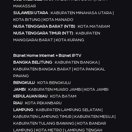
MAKASSAR
SULAWESI UTARA
: KABUPATEN MINAHASA UTARA |
KOTA BITUNG | KOTA MANADO
NUSA TENGGARA BARAT (NTB)
: KOTA MATARAM
NUSA TENGGARA TIMUR (NTT)
: KABUPATEN
MANGGARAI BARAT | KOTA KUPANG
Biznet Home Internet + Biznet IPTV
BANGKA BELITUNG
: KABUPATEN BANGKA |
KABUPATEN BANGKA BARAT | KOTA PANGKAL
PINANG
BENGKULU
: KOTA BENGKULU
JAMBI
: KABUPATEN MUARO JAMBI | KOTA JAMBI
KEPULAUAN RIAU
: KOTA BATAM
RIAU
: KOTA PEKANBARU
LAMPUNG
: KABUPATEN LAMPUNG SELATAN |
KABUPATEN LAMPUNG TIMUR | KABUPATEN MESUJI |
KABUPATEN TULANG BAWANG | KOTA BANDAR
LAMPUNG | KOTA METRO | LAMPUNG TENGAH