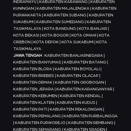
INDRAMAYU | KABUPATEN KARAWANG | KABUPATEN
KUNINGAN | KABUPATEN MAJALENGKA | KABUPATEN
PURWAKARTA | KABUPATEN SUBANG | KABUPATEN
SUKABUMI | KABUPATEN SUMEDANG | KABUPATEN
TASIKMALAYA | KOTA BANDUNG | KOTA BANJAR |
KOTA BEKASI | KOTA BOGOR | KOTA CIMAHI | KOTA
CIREBON | KOTA DEPOK | KOTA SUKABUMI | KOTA
TASIKMALAYA
JAWA TENGAH
: KABUPATEN BANJARNEGARA |
KABUPATEN BANYUMAS | KABUPATEN BATANG |
KABUPATEN BLORA | KABUPATEN BOYOLALI |
KABUPATEN BREBES | KABUPATEN CILACAP |
KABUPATEN DEMAK | KABUPATEN GROBOGAN |
KABUPATEN JEPARA | KABUPATEN KARANGANYAR |
KABUPATEN KEBUMEN | KABUPATEN KENDAL |
KABUPATEN KLATEN | KABUPATEN KUDUS |
KABUPATEN PATI | KABUPATEN PEKALONGAN |
KABUPATEN PEMALANG | KABUPATEN PURBALINGGA
| KABUPATEN PURWOREJO | KABUPATEN REMBANG |
KABUPATEN SEMARANG | KABUPATEN SRAGEN |