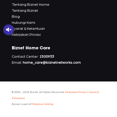
Tentang Biznet Home
Tentang Biznet
Blog
Hubungi Kami
Syarat & Ketentuan
Kebijakan Privasi
Biznet Home Care
Contact Center:
1500933
Email:
home_care@biznetnetworks.com
© 2000 –
2026
Biznet. All Rights Reserved.
Kebijakan Privasi
|
Syarat &
Ketentuan
Biznet is part of
Midplaza Holding.