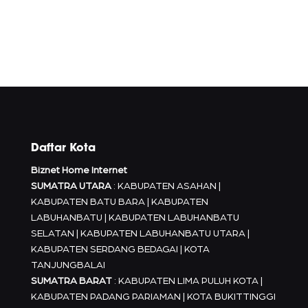
not on gamstop
european casinos
interac casinos
bitcoin casinos
instant withdrawal
casino
Daftar Kota
Biznet Home Internet
SUMATRA UTARA
: KABUPATEN ASAHAN |
KABUPATEN BATU BARA | KABUPATEN
LABUHANBATU | KABUPATEN LABUHANBATU
SELATAN | KABUPATEN LABUHANBATU UTARA |
KABUPATEN SERDANG BEDAGAI | KOTA
TANJUNGBALAI
SUMATRA BARAT
: KABUPATEN LIMA PULUH KOTA |
KABUPATEN PADANG PARIAMAN | KOTA BUKITTINGGI