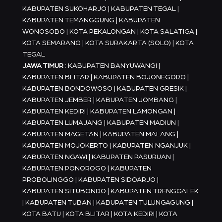
KABUPATEN SUKOHARJO | KABUPATEN TEGAL |
KABUPATEN TEMANGGUNG | KABUPATEN
WONOSOBO | KOTA PEKALONGAN | KOTA SALATIGA |
KOTA SEMARANG | KOTA SURAKARTA (SOLO) | KOTA
TEGAL
JAWA TIMUR
: KABUPATEN BANYUWANGI |
KABUPATEN BLITAR | KABUPATEN BOJONEGORO |
KABUPATEN BONDOWOSO | KABUPATEN GRESIK |
KABUPATEN JEMBER | KABUPATEN JOMBANG |
KABUPATEN KEDIRI | KABUPATEN LAMONGAN |
KABUPATEN LUMAJANG | KABUPATEN MADIUN |
KABUPATEN MAGETAN | KABUPATEN MALANG |
KABUPATEN MOJOKERTO | KABUPATEN NGANJUK |
KABUPATEN NGAWI | KABUPATEN PASURUAN |
KABUPATEN PONOROGO | KABUPATEN
PROBOLINGGO | KABUPATEN SIDOARJO |
KABUPATEN SITUBONDO | KABUPATEN TRENGGALEK
| KABUPATEN TUBAN | KABUPATEN TULUNGAGUNG |
KOTA BATU | KOTA BLITAR | KOTA KEDIRI | KOTA