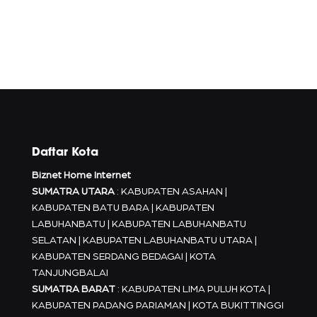
not on gamstop
european casinos
interac casinos
bitcoin casinos
instant withdrawal
casino
Daftar Kota
Biznet Home Internet
SUMATRA UTARA
: KABUPATEN ASAHAN |
KABUPATEN BATU BARA | KABUPATEN
LABUHANBATU | KABUPATEN LABUHANBATU
SELATAN | KABUPATEN LABUHANBATU UTARA |
KABUPATEN SERDANG BEDAGAI | KOTA
TANJUNGBALAI
SUMATRA BARAT
: KABUPATEN LIMA PULUH KOTA |
KABUPATEN PADANG PARIAMAN | KOTA BUKITTINGGI