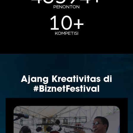
PENONTON
10+
KOMPETISI
Ajang Kreativitas
di
#BiznetFestival