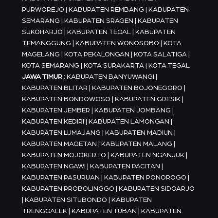
PURWOREJO | KABUPATEN REMBANG | KABUPATEN
SEMARANG | KABUPATEN SRAGEN | KABUPATEN
SUKOHARJO | KABUPATEN TEGAL | KABUPATEN
TEMANGGUNG | KABUPATEN WONOSOBO | KOTA
MAGELANG | KOTA PEKALONGAN | KOTA SALATIGA |
KOTA SEMARANG | KOTA SURAKARTA | KOTA TEGAL
JAWA TIMUR
: KABUPATEN BANYUWANGI |
KABUPATEN BLITAR | KABUPATEN BOJONEGORO |
KABUPATEN BONDOWOSO | KABUPATEN GRESIK |
KABUPATEN JEMBER | KABUPATEN JOMBANG |
KABUPATEN KEDIRI | KABUPATEN LAMONGAN |
KABUPATEN LUMAJANG | KABUPATEN MADIUN |
KABUPATEN MAGETAN | KABUPATEN MALANG |
KABUPATEN MOJOKERTO | KABUPATEN NGANJUK |
KABUPATEN NGAWI | KABUPATEN PACITAN |
KABUPATEN PASURUAN | KABUPATEN PONOROGO |
KABUPATEN PROBOLINGGO | KABUPATEN SIDOARJO
| KABUPATEN SITUBONDO | KABUPATEN
TRENGGALEK | KABUPATEN TUBAN | KABUPATEN