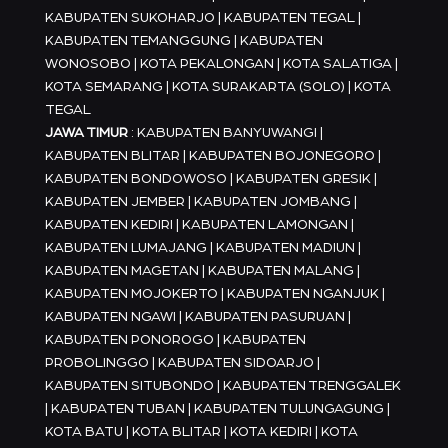
KABUPATEN SUKOHARJO | KABUPATEN TEGAL |
KABUPATEN TEMANGGUNG | KABUPATEN
WONOSOBO | KOTA PEKALONGAN | KOTA SALATIGA |
KOTA SEMARANG | KOTA SURAKARTA (SOLO) | KOTA
TEGAL
JAWA TIMUR
: KABUPATEN BANYUWANGI |
KABUPATEN BLITAR | KABUPATEN BOJONEGORO |
KABUPATEN BONDOWOSO | KABUPATEN GRESIK |
KABUPATEN JEMBER | KABUPATEN JOMBANG |
KABUPATEN KEDIRI | KABUPATEN LAMONGAN |
KABUPATEN LUMAJANG | KABUPATEN MADIUN |
KABUPATEN MAGETAN | KABUPATEN MALANG |
KABUPATEN MOJOKERTO | KABUPATEN NGANJUK |
KABUPATEN NGAWI | KABUPATEN PASURUAN |
KABUPATEN PONOROGO | KABUPATEN
PROBOLINGGO | KABUPATEN SIDOARJO |
KABUPATEN SITUBONDO | KABUPATEN TRENGGALEK
| KABUPATEN TUBAN | KABUPATEN TULUNGAGUNG |
KOTA BATU | KOTA BLITAR | KOTA KEDIRI | KOTA