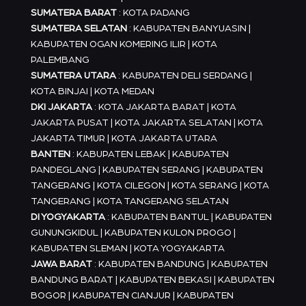
SUMATERA BARAT
: KOTA PADANG
SUMATERA SELATAN
: KABUPATEN BANYUASIN |
KABUPATEN OGAN KOMERING ILIR | KOTA
PALEMBANG
SUMATERA UTARA
: KABUPATEN DELI SERDANG |
KOTA BINJAI | KOTA MEDAN
DKI JAKARTA
: KOTA JAKARTA BARAT | KOTA
JAKARTA PUSAT | KOTA JAKARTA SELATAN | KOTA
JAKARTA TIMUR | KOTA JAKARTA UTARA
BANTEN
: KABUPATEN LEBAK | KABUPATEN
PANDEGLANG | KABUPATEN SERANG | KABUPATEN
TANGERANG | KOTA CILEGON | KOTA SERANG | KOTA
TANGERANG | KOTA TANGERANG SELATAN
DI YOGYAKARTA
: KABUPATEN BANTUL | KABUPATEN
GUNUNGKIDUL | KABUPATEN KULON PROGO |
KABUPATEN SLEMAN | KOTA YOGYAKARTA
JAWA BARAT
: KABUPATEN BANDUNG | KABUPATEN
BANDUNG BARAT | KABUPATEN BEKASI | KABUPATEN
BOGOR | KABUPATEN CIANJUR | KABUPATEN