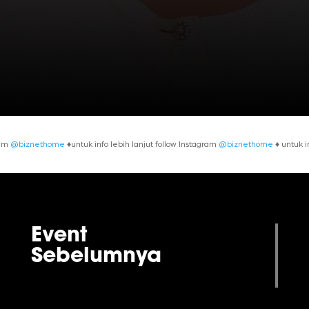
♦ untuk info lebih lanjut
Sampai Jumpa di Kota Anda
Event
Sebelumnya