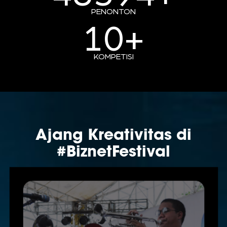
PENONTON
10+
KOMPETISI
Ajang Kreativitas
di
#BiznetFestival