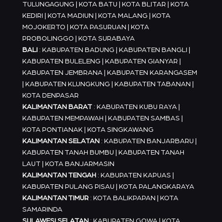
TULUNGAGUNG | KOTA BATU | KOTA BLITAR | KOTA
KEDIRI | KOTA MADIUN | KOTA MALANG | KOTA
MOJOKERTO | KOTA PASURUAN | KOTA
PROBOLINGGO | KOTA SURABAYA
BALI
: KABUPATEN BADUNG | KABUPATEN BANGLI |
KABUPATEN BULELENG | KABUPATEN GIANYAR |
KABUPATEN JEMBRANA | KABUPATEN KARANGASEM
| KABUPATEN KLUNGKUNG | KABUPATEN TABANAN |
KOTA DENPASAR
KALIMANTAN BARAT
: KABUPATEN KUBU RAYA |
KABUPATEN MEMPAWAH | KABUPATEN SAMBAS |
KOTA PONTIANAK | KOTA SINGKAWANG
KALIMANTAN SELATAN
: KABUPATEN BANJARBARU |
KABUPATEN TANAH BUMBU | KABUPATEN TANAH
LAUT | KOTA BANJARMASIN
KALIMANTAN TENGAH
: KABUPATEN KAPUAS |
KABUPATEN PULANG PISAU | KOTA PALANGKARAYA
KALIMANTAN TIMUR
: KOTA BALIKPAPAN | KOTA
SAMARINDA
SULAWESI SELATAN
: KABUPATEN GOWA | KOTA