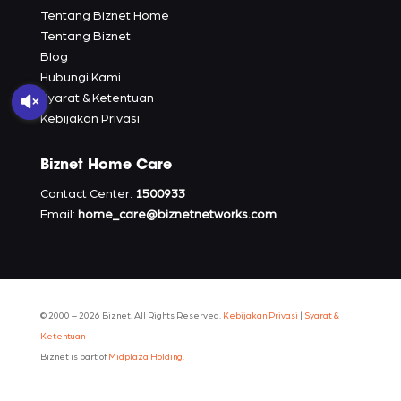
Tentang Biznet Home
Tentang Biznet
Blog
Hubungi Kami
Syarat & Ketentuan
Kebijakan Privasi
Biznet Home Care
Contact Center:
1500933
Email:
home_care@biznetnetworks.com
© 2000 –
2026
Biznet. All Rights Reserved.
Kebijakan Privasi
|
Syarat &
Ketentuan
Biznet is part of
Midplaza Holding.