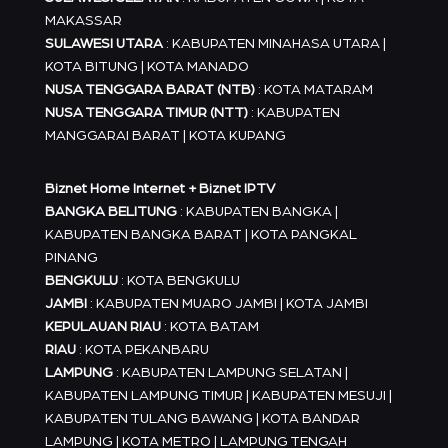
MAKASSAR
SULAWESI UTARA
: KABUPATEN MINAHASA UTARA |
KOTA BITUNG | KOTA MANADO
NUSA TENGGARA BARAT (NTB)
: KOTA MATARAM
NUSA TENGGARA TIMUR (NTT)
: KABUPATEN
MANGGARAI BARAT | KOTA KUPANG
Biznet Home Internet + Biznet IPTV
BANGKA BELITUNG
: KABUPATEN BANGKA |
KABUPATEN BANGKA BARAT | KOTA PANGKAL
PINANG
BENGKULU
: KOTA BENGKULU
JAMBI
: KABUPATEN MUARO JAMBI | KOTA JAMBI
KEPULAUAN RIAU
: KOTA BATAM
RIAU
: KOTA PEKANBARU
LAMPUNG
: KABUPATEN LAMPUNG SELATAN |
KABUPATEN LAMPUNG TIMUR | KABUPATEN MESUJI |
KABUPATEN TULANG BAWANG | KOTA BANDAR
LAMPUNG | KOTA METRO | LAMPUNG TENGAH