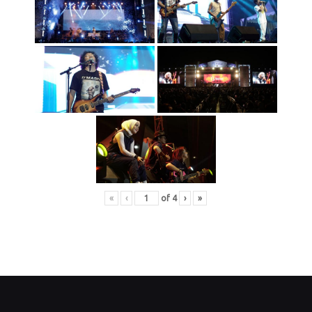
«
‹
of
4
›
»