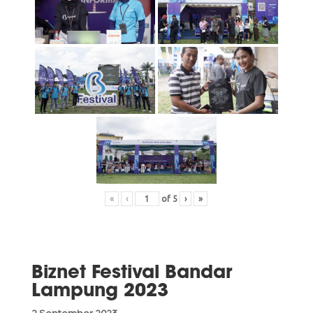
«
‹
of
5
›
»
Biznet Festival Bandar
Lampung 2023