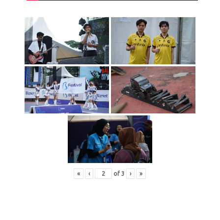
«
‹
of
3
›
»