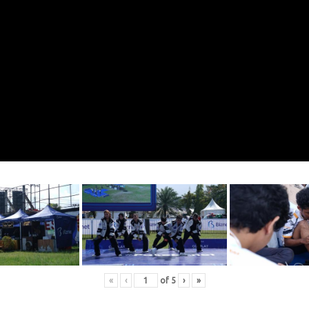
«
‹
of
5
›
»