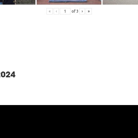
«
‹
of
3
›
»
2024