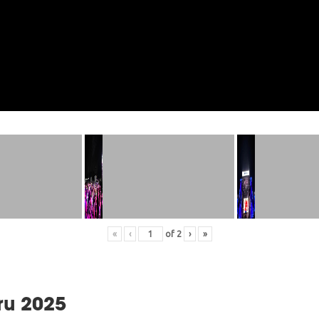
«
‹
of
2
›
»
ru 2025