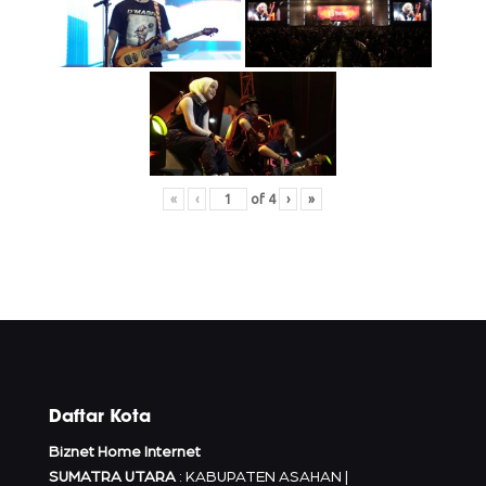
«
‹
of
4
›
»
Daftar Kota
Biznet Home Internet
SUMATRA UTARA
: KABUPATEN ASAHAN |