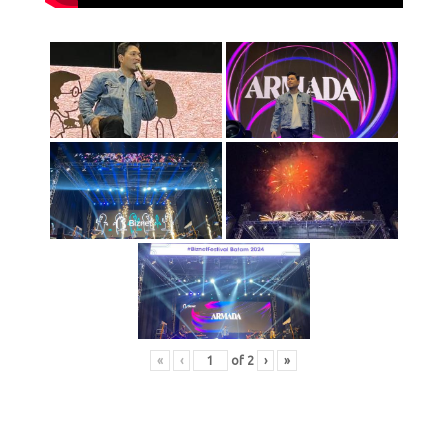
«
‹
of
2
›
»