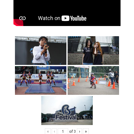
«
‹
of
3
›
»