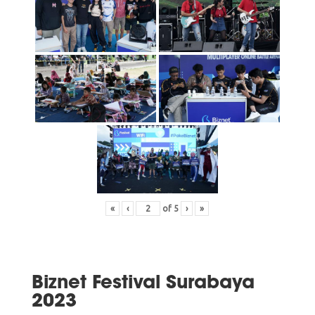
«
‹
of
5
›
»
Biznet Festival Surabaya
2023