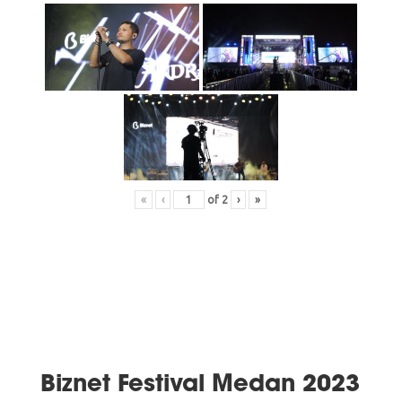
«
‹
of
2
›
»
Biznet Festival Medan 2023