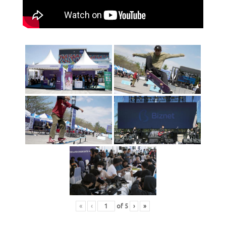
«
‹
of
5
›
»