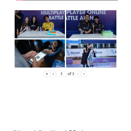
«
‹
of
3
›
»