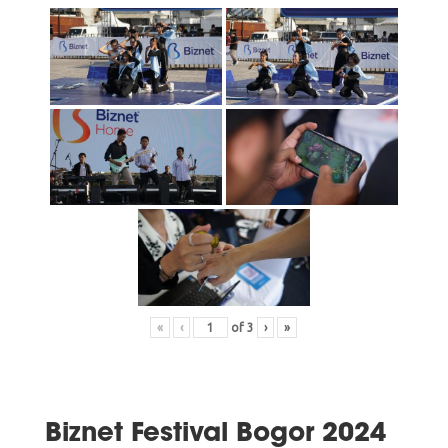
«
‹
of
3
›
»
Biznet Festival Bogor 2024