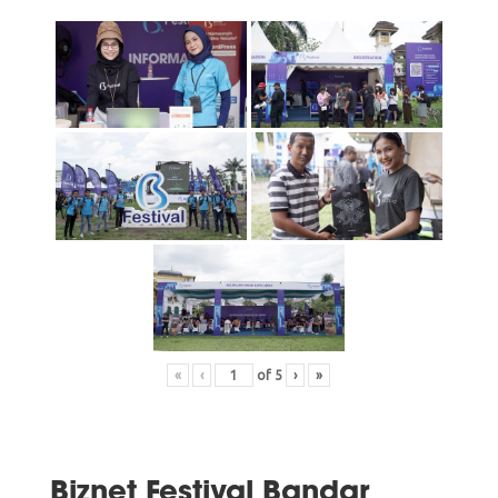
«
‹
of
5
›
»
Biznet Festival Bandar