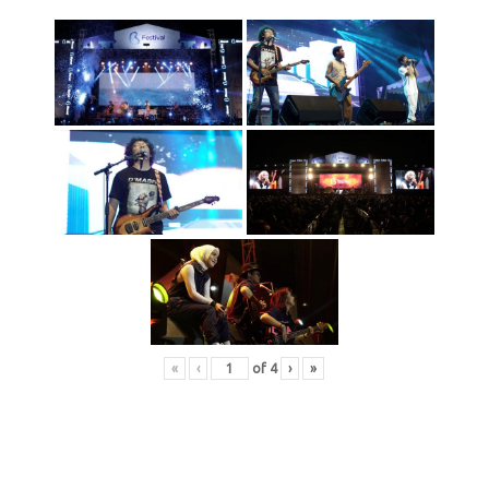
«
‹
of
4
›
»