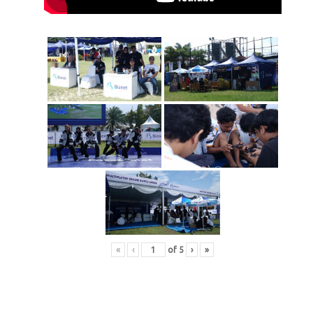
«
‹
of
5
›
»