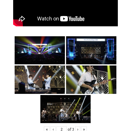
«
‹
of
3
›
»