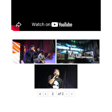
«
‹
of
2
›
»