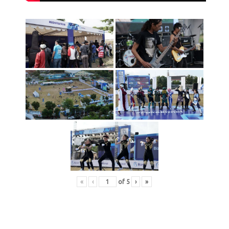
«
‹
of
5
›
»