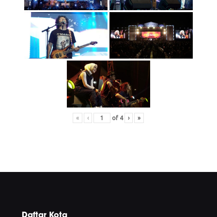
«
‹
of
4
›
»
Daftar Kota