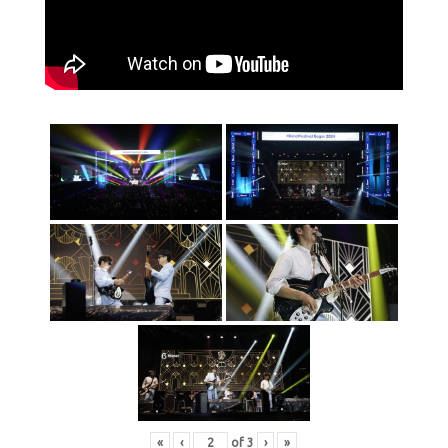
«
‹
of
3
›
»