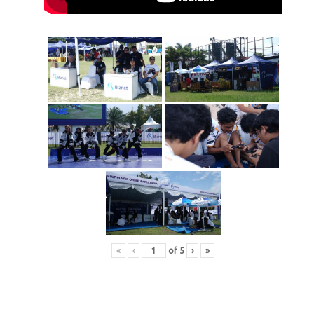
«
‹
of
5
›
»