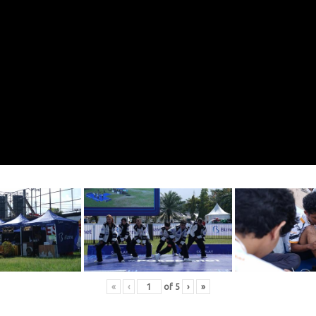
«
‹
of
5
›
»