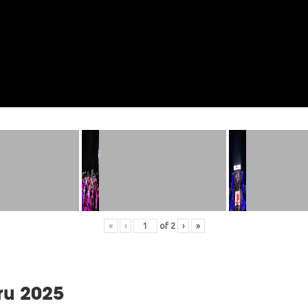
«
‹
of
2
›
»
ru 2025