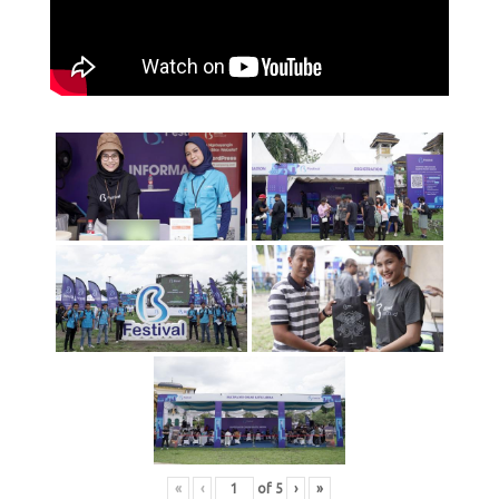
«
‹
of
5
›
»