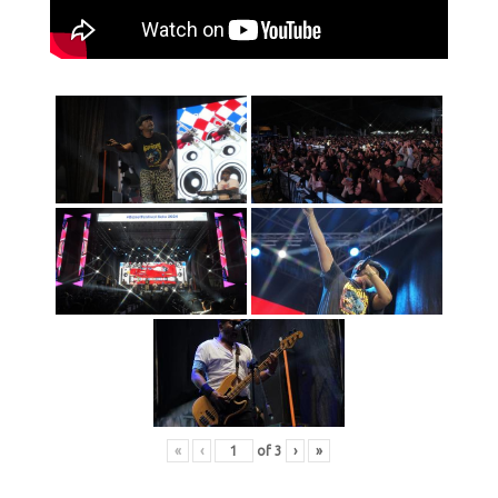
«
‹
of
3
›
»