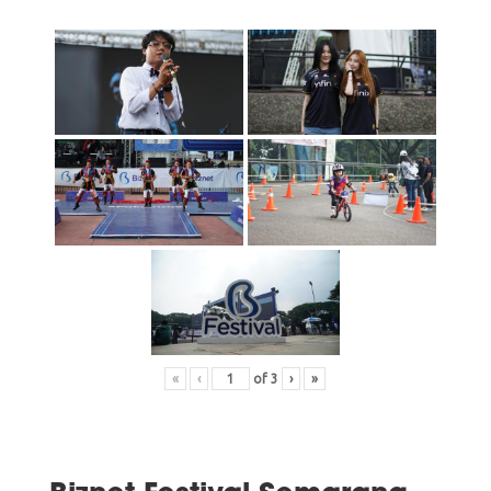
«
‹
of
3
›
»