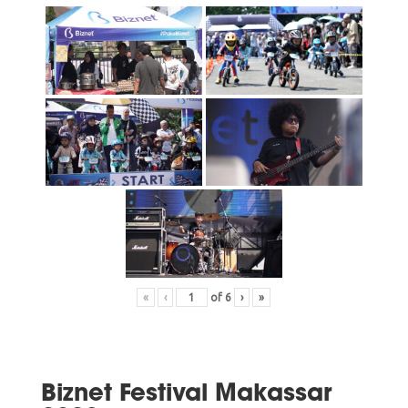
«
‹
of
6
›
»
Biznet Festival Makassar