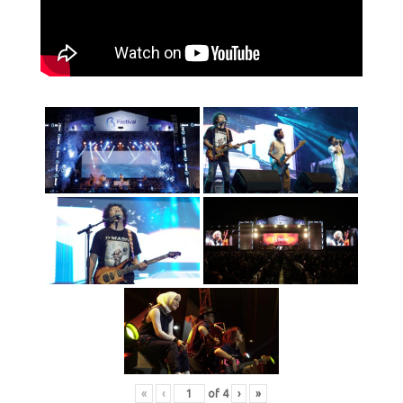
«
‹
of
4
›
»