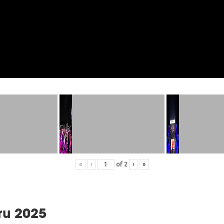
«
‹
of
2
›
»
ru 2025