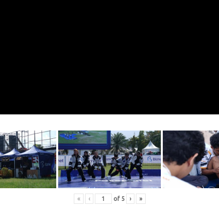
«
‹
of
5
›
»