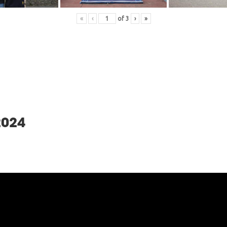
«
‹
of
3
›
»
2024