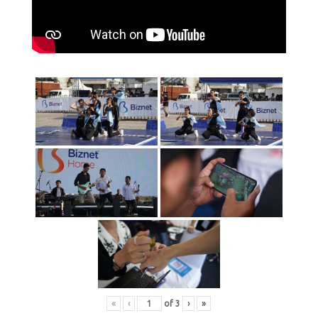
«
‹
of
3
›
»