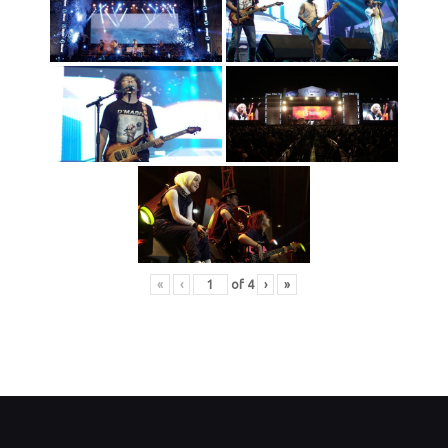
«
‹
of
4
›
»