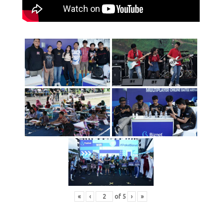
«
‹
of
5
›
»