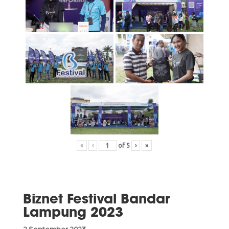
«
‹
of
5
›
»
Biznet Festival Bandar
Lampung 2023