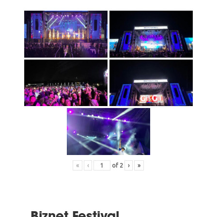
«
‹
of
2
›
»
Biznet Festival