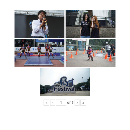
«
‹
of
3
›
»