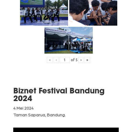
«
‹
of
5
›
»
Biznet Festival Bandung
2024
4 Mei 2024
Taman Saparua, Bandung.