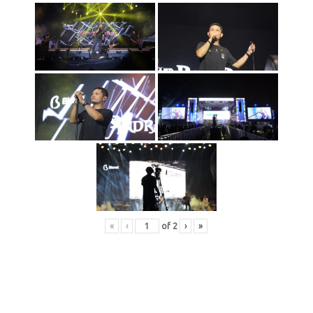
«
‹
of
2
›
»