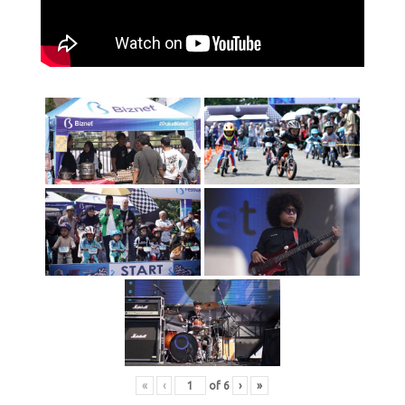
«
‹
of
6
›
»