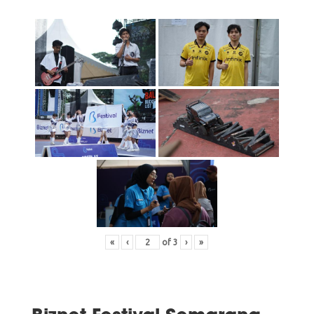
«
‹
of
3
›
»