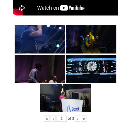
«
‹
of
3
›
»