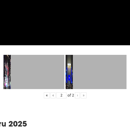
«
‹
of
2
›
»
ru 2025