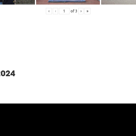
«
‹
of
3
›
»
2024