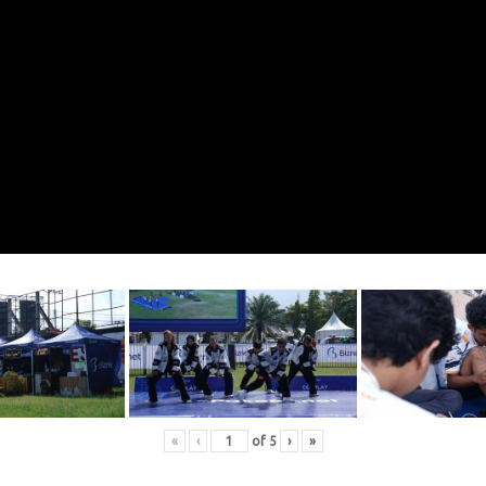
«
‹
of
5
›
»