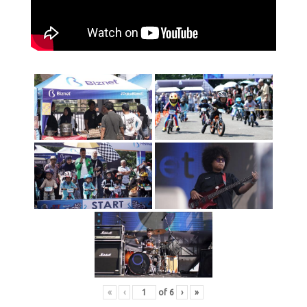
«
‹
of
6
›
»