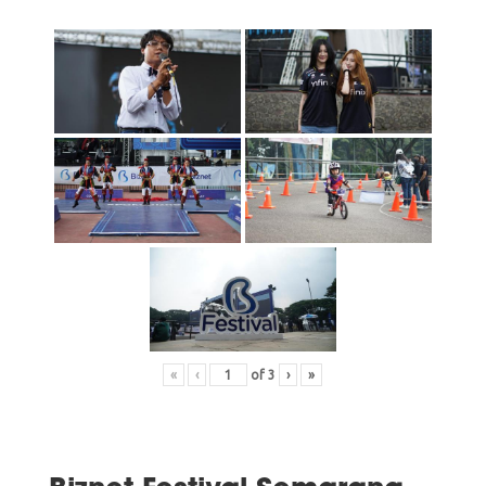
«
‹
of
3
›
»