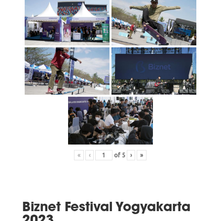
«
‹
of
5
›
»
Biznet Festival Yogyakarta
2023