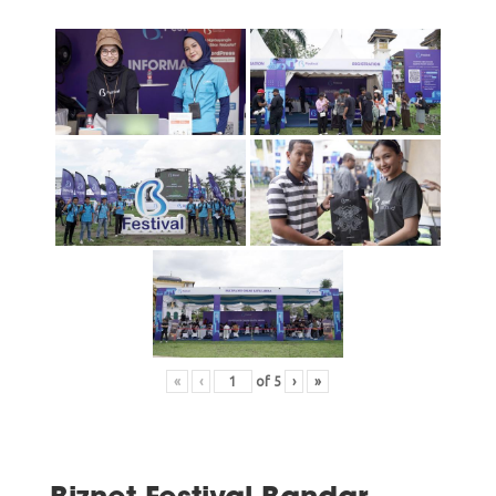
«
‹
of
5
›
»