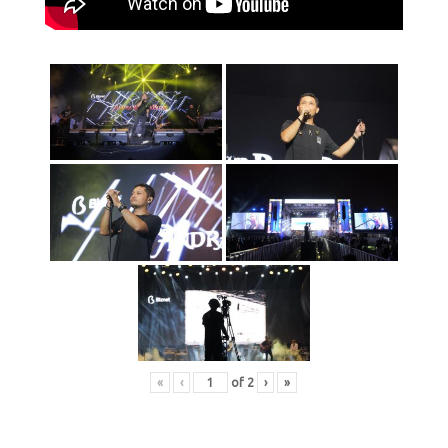
«
‹
of
2
›
»