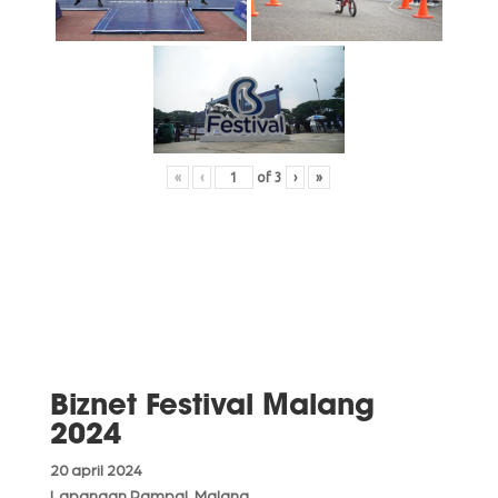
«
‹
of
3
›
»
Biznet Festival Malang
2024
20 april 2024
Lapangan Rampal, Malang