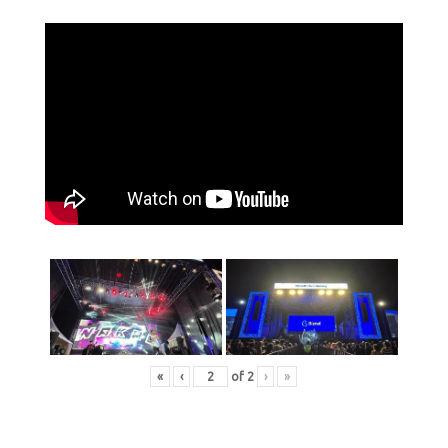
«
‹
of
2
›
»