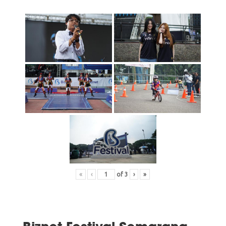
«
‹
of
3
›
»