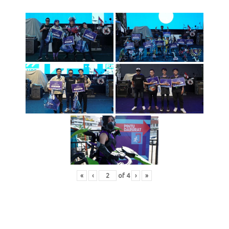
«
‹
of
4
›
»